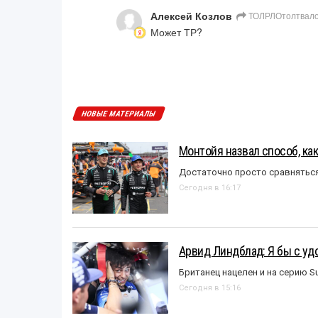
Алексей Козлов
ТОЛРЛОтолтвало
Может ТР?
НОВЫЕ МАТЕРИАЛЫ
Монтойя назвал способ, ка
Достаточно просто сравняться
Сегодня в 16:17
Арвид Линдблад: Я бы с уд
Британец нацелен и на серию S
Сегодня в 15:16