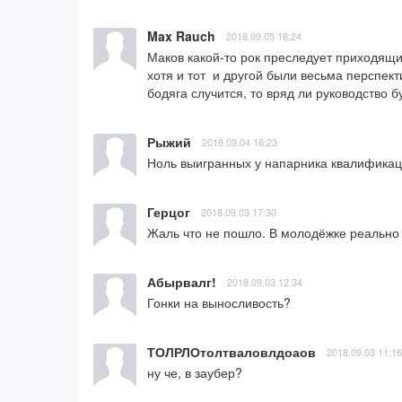
Max Rauch
2018.09.05 18:24
Маков какой-то рок преследует приходящи
хотя и тот  и другой были весьма перспек
бодяга случится, то вряд ли руководство 
Рыжий
2018.09.04 16:23
Ноль выигранных у напарника квалификаци
Герцог
2018.09.03 17:30
Жаль что не пошло. В молодёжке реально
Абырвалг!
2018.09.03 12:34
Гонки на выносливость?
ТОЛРЛОтолтваловлдоаов
2018.09.03 11:16
ну че, в заубер?