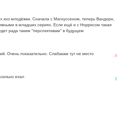
х ихз млодёжки. Сначала с Магнуссеном, теперь Вандорн, 
тивными в младших сериях. Если ещё и с Норрисом такая 
будет рада таким "перспективам" в будущем
й. Очень показательно. Слабакам тут не место
-1
 сильно ехал
2