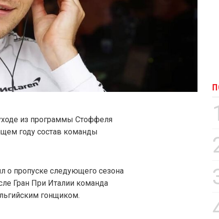
П
 уходе из программы Стоффеля
ющем году состав команды
ил о пропуске следующего сезона
сле Гран При Италии команда
ельгийским гонщиком.