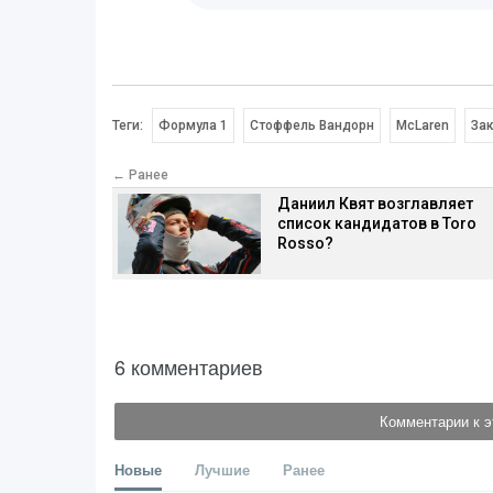
Теги:
Формула 1
Стоффель Вандорн
McLaren
Зак
← Ранее
Даниил Квят возглавляет
список кандидатов в Toro
Rosso?
6 комментариев
Комментарии к э
Новые
Лучшие
Ранее