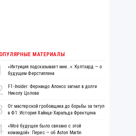
ОПУЛЯРНЫЕ МАТЕРИАЛЫ
1
«Интуиция подсказывает мне...»: Култхард — о
будущем Ферстаппена
2
F1-Insider: Фернандо Алонсо загнал в долги
Николу Цолова
3
От мастерской гробовщика до борьбы за титул
в Ф1. История Хайнца-Харальда Френтцена
4
«Моё будущее было связано с этой
командой»: Перес — об Aston Martin