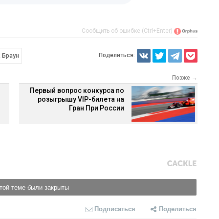
Сообщить об ошибке (Ctrl+Enter)
Поделиться:
 Браун
Позже →
Первый вопрос конкурса по
розыгрышу VIP-билета на
Гран При России
той теме были закрыты
Подписаться
Поделиться