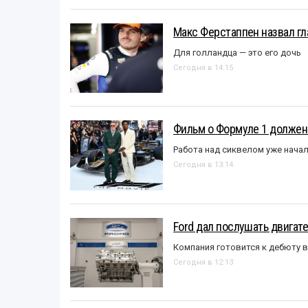
Макс Ферстаппен назвал гл
Для голландца — это его дочь
Сегодня в 14:15
Фильм о Формуле 1 должен
Работа над сиквелом уже нача
Сегодня в 13:14
Ford дал послушать двигате
Компания готовится к дебюту 
Сегодня в 12:13