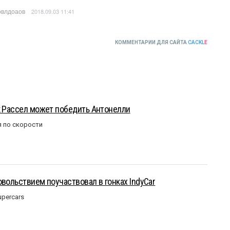
влдоаов
2018.09.03 11:41
КОММЕНТАРИИ ДЛЯ САЙТА
CACKL
E
к Рассел может победить Антонелли
 по скорости
овольствием поучаствовал в гонках IndyCar
upercars