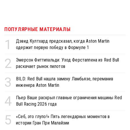
ПОПУЛЯРНЫЕ МАТЕРИАЛЫ
1
Дэвид Култхард предсказал, когда Aston Martin
одержит первую победу в Формуле 1
2
Эмерсон Фиттипальди: Уход Ферстаппена из Red Bull
раскачает рынок пилотов
3
BILD: Red Bull нашла замену Ламбьязе, переманив
инженера Aston Martin
4
Пьер Ваше раскрыл главные ограничения машины Red
Bull Racing 2026 года
5
«Себ, это глупо!» Пять легендарных моментов в
истории Гран При Малайзии