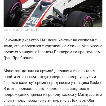
Фото: Haas F1 Team Media
Гоночный директор FIA Чарли Уайтинг не согласен с
теми, кто набросился с критикой на Кевина Магнуссена
после его аварии с Шарлем Леклером на прошедшем
Гран При Японии.
Монегаск догнал на прямой датчанина и попытался
пройти его справа, когда соперник повернул руль и
"закрыл калитку" прямо перед носом у гонщика Sauber.
В итоге произошло столкновение, приведшее к
повреждению днища и проколу колеса у Магнуссена и
сломанному переднему антикрылу у Леклера. Оба