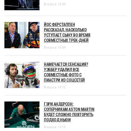
Вчера в 16:05
ЙОС ФЕРСТАППЕН
РАССКАЗАЛ, НАСКОЛЬКО
УСТУПАЕТ СЫНУ ВО ВРЕМЯ
СОВМЕСТНЫХ ТРЕК-ДНЕЙ
Вчера в 15:09
НАМЕЧАЕТСЯ СЕНСАЦИЯ?
УЭББЕР УДАЛИЛ ВСЕ
СОВМЕСТНЫЕ ФОТО С
ПИАСТРИ ИЗ СОЦСЕТЕЙ
Вчера в 14:12
ГЭРИ АНДЕРСОН:
СОПЕРНИКАМ ASTON MARTIN
БУДЕТ СЛОЖНО ПОВТОРИТЬ
ПОДХОД НЬЮИ
Вчера в 13:15