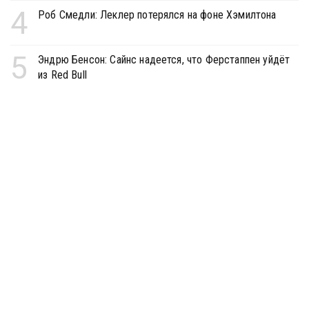
4
Роб Смедли: Леклер потерялся на фоне Хэмилтона
5
Эндрю Бенсон: Сайнс надеется, что Ферстаппен уйдёт
из Red Bull