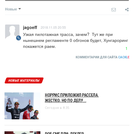
Новые
jagoeff
2018.11.05 20:55
Узкая пилотажная трасса, зачем?  Тут же при 
нынешнем регламенте 0 обгонов будет, Хунгароринг 
покажется раем.
1
КОММЕНТАРИИ ДЛЯ САЙТА
CACKL
E
НОВЫЕ МАТЕРИАЛЫ
НОРРИС ПРИЛОЖИЛ РАССЕЛА.
ЖЕСТКО, НО ПО ДЕЛУ...
Сегодня в 8:35
РОБ СМЕДЛИ: ЛЕКЛЕР