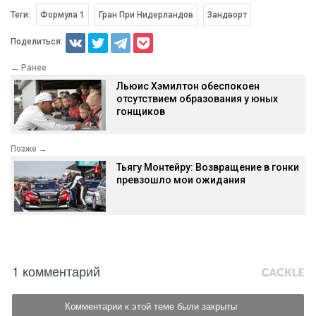
Теги:
Формула 1
Гран При Нидерландов
Зандворт
Поделиться:
← Ранее
Льюис Хэмилтон обеспокоен
отсутствием образования у юных
гонщиков
Позже →
Тьягу Монтейру: Возвращение в гонки
превзошло мои ожидания
1 комментарий
Комментарии к этой теме были закрыты