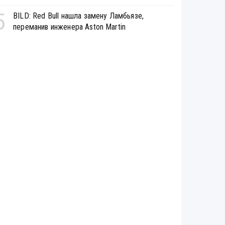
5
BILD: Red Bull нашла замену Ламбьязе,
переманив инженера Aston Martin