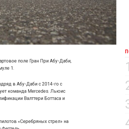
П
ртовое поле Гран При Абу-Даби,
уле 1.
одряд в Абу-Даби с 2014-го с
ует команда Mercedes. Льюис
лификации Валттери Боттаса и
илотов «Серебряных стрел» на
н Феттель.