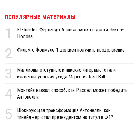
ПОПУЛЯРНЫЕ МАТЕРИАЛЫ
1
F1-Insider: Фернандо Алонсо загнал в долги Николу
Цолова
2
Фильм о Формуле 1 должен получить продолжение
3
Миллионы отступных и никаких интервью: стали
известны условия ухода Марко из Red Bull
4
Монтойя назвал способ, как Рассел может победить
Антонелли
5
Шокирующая трансформация Антонелли: как
тинейджер стал претендентом на титул в Ф1?