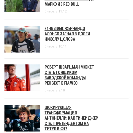
МАРКО ИЗ RED BULL
Вчера в 11:12
F1-INSIDER: ФЕРНАНДО
АЛОНСО ЗАГНАЛ В ДОЛГИ
НИКОЛУ ЦОЛОВА
Вчера в 10:11
РОБЕРТ ШВАРЦМАН МОЖЕТ
СТАТЬ ГОНЩИКОМ
ЗАВОДСКОЙ КОМАНДЫ
PEUGEOT В FIA WEC
Вчера в 9:10
ШОКИРУЮЩАЯ
ТРАНСФОРМАЦИЯ
АНТОНЕЛЛИ: КАК ТИНЕЙДЖЕР
СТАЛ ПРЕТЕНДЕНТОМ НА
ТИТУЛ В Ф1?