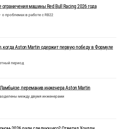
 ограничения машины Red Bull Racing 2026 года
– о проблемах в работе с RB22
, когда Aston Martin одержит первую победу в Формуле
етный период
у Ламбьязе, переманив инженера Aston Martin
разделены между двумя инженерами
зоном-2026 ради следующего? Ответил Хоулди