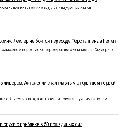
 поделился планами команды на следующий сезон
рия». Леклер не боится перехода Ферстаппена в Ferrari
 возможном переходе четырехкратного чемпиона в Скудерию
ыв лидером: Антонелли стал главным открытием первой
ла оба чемпионата, а Антонелли признан лучшим пилотом
 слухи о прибавке в 50 лошадиных сил