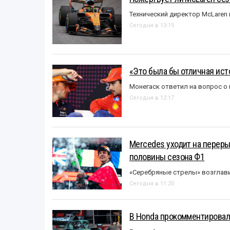
Технический директор McLaren
Сегодня в 13:15
«Это была бы отличная исто
Монегаск ответил на вопрос о
Сегодня в 12:17
Mercedes уходит на перер
половины сезона Ф1
«Серебряные стрелы» возглави
Сегодня в 11:20
В Honda прокомментировали