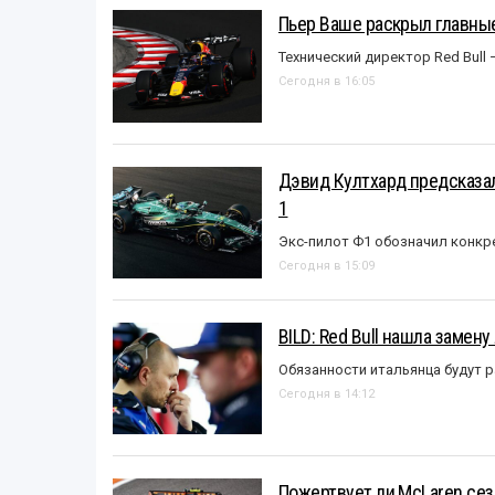
Пьер Ваше раскрыл главные
Технический директор Red Bull 
Сегодня в 16:05
Дэвид Култхард предсказал
1
Экс-пилот Ф1 обозначил конкр
Сегодня в 15:09
BILD: Red Bull нашла замен
Обязанности итальянца будут 
Сегодня в 14:12
Пожертвует ли McLaren се