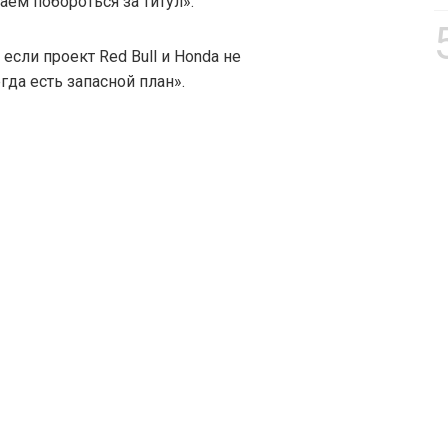
аем побороться за титул».
 если проект Red Bull и Honda не
гда есть запасной план».