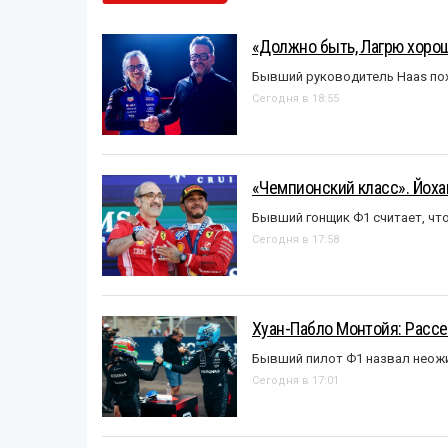
«Должно быть, Лагрю хорош
Бывший руководитель Haas пох
Сегодня в 18:55
«Чемпионский класс». Йох
Бывший гонщик Ф1 считает, что
Сегодня в 17:58
Хуан-Пабло Монтойя: Рассе
Бывший пилот Ф1 назвал неожи
Сегодня в 17:01