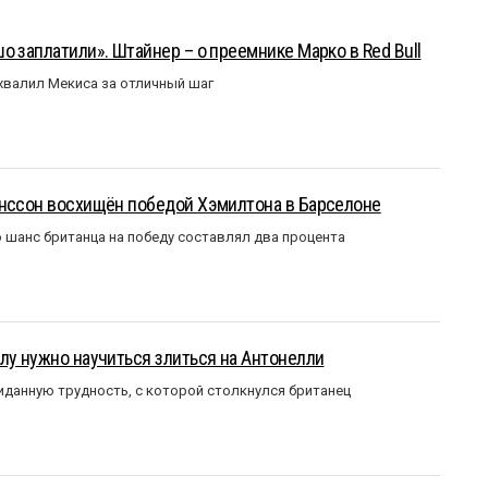
о заплатили». Штайнер – о преемнике Марко в Red Bull
валил Мекиса за отличный шаг
анссон восхищён победой Хэмилтона в Барселоне
 шанс британца на победу составлял два процента
лу нужно научиться злиться на Антонелли
данную трудность, с которой столкнулся британец