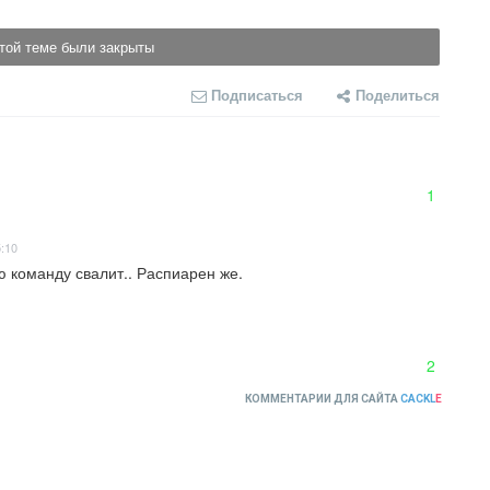
той теме были закрыты
Подписаться
Поделиться
1
5:10
ю команду свалит.. Распиарен же.
2
КОММЕНТАРИИ ДЛЯ САЙТА
CACKL
E