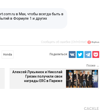
t.com.ru в Max, чтобы всегда быть в
бытий в Формуле 1 и других
Сообщить об ошибке (Ctrl+Enter)
Поделиться:
Honda
Позже →
Алексей Лукьянюк и Николай
Грязин получили свои
награды ERC в Париже