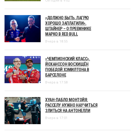
Сегодня в 9:02
«ДОЛЖНО БЫТЬ, ЛАГРЮ
ХОРОШО ЗАПЛАТИЛИ».
ШТАЙНЕР – О ПРЕЕМНИКЕ
МАРКО В RED BULL
Вчера в 18:55
«ЧЕМПИОНСКИЙ КЛАСС».
ЙОХАНССОН ВОСХИЩЁН
ПОБЕДОЙ ХЭМИЛТОНА В
БАРСЕЛОНЕ
Вчера в 17:58
ХУАН-ПАБЛО МОНТОЙЯ:
РАССЕЛУ НУЖНО НАУЧИТЬСЯ
ЗЛИТЬСЯ НА АНТОНЕЛЛИ
Вчера в 17:01