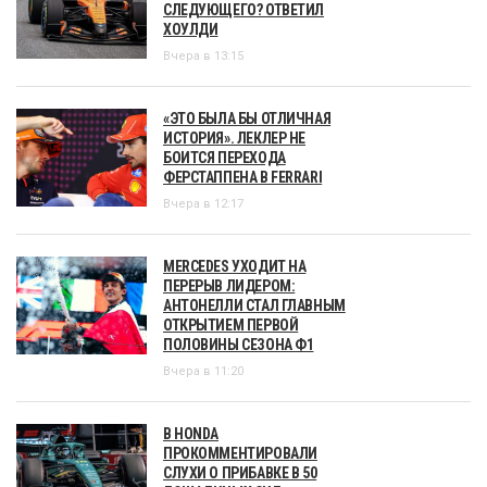
СЛЕДУЮЩЕГО? ОТВЕТИЛ
ХОУЛДИ
Вчера в 13:15
«ЭТО БЫЛА БЫ ОТЛИЧНАЯ
ИСТОРИЯ». ЛЕКЛЕР НЕ
БОИТСЯ ПЕРЕХОДА
ФЕРСТАППЕНА В FERRARI
Вчера в 12:17
MERCEDES УХОДИТ НА
ПЕРЕРЫВ ЛИДЕРОМ:
АНТОНЕЛЛИ СТАЛ ГЛАВНЫМ
ОТКРЫТИЕМ ПЕРВОЙ
ПОЛОВИНЫ СЕЗОНА Ф1
Вчера в 11:20
В HONDA
ПРОКОММЕНТИРОВАЛИ
СЛУХИ О ПРИБАВКЕ В 50