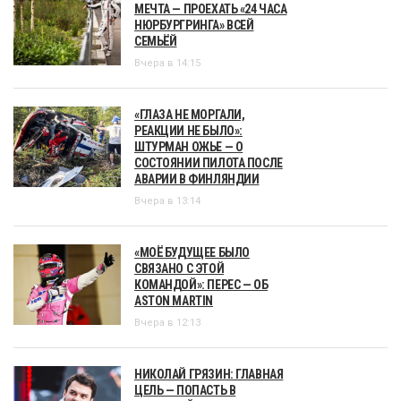
МЕЧТА — ПРОЕХАТЬ «24 ЧАСА
НЮРБУРГРИНГА» ВСЕЙ
СЕМЬЁЙ
Вчера в 14:15
«ГЛАЗА НЕ МОРГАЛИ,
РЕАКЦИИ НЕ БЫЛО»:
ШТУРМАН ОЖЬЕ — О
СОСТОЯНИИ ПИЛОТА ПОСЛЕ
АВАРИИ В ФИНЛЯНДИИ
Вчера в 13:14
«МОЁ БУДУЩЕЕ БЫЛО
СВЯЗАНО С ЭТОЙ
КОМАНДОЙ»: ПЕРЕС — ОБ
ASTON MARTIN
Вчера в 12:13
НИКОЛАЙ ГРЯЗИН: ГЛАВНАЯ
ЦЕЛЬ — ПОПАСТЬ В