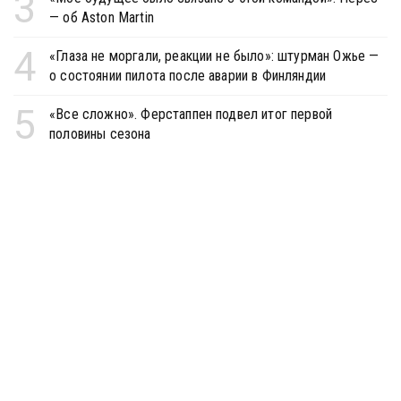
3
— об Aston Martin
4
«Глаза не моргали, реакции не было»: штурман Ожье —
о состоянии пилота после аварии в Финляндии
5
«Все сложно». Ферстаппен подвел итог первой
половины сезона