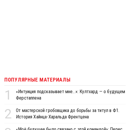
ПОПУЛЯРНЫЕ МАТЕРИАЛЫ
1
«Интуиция подсказывает мне...»: Култхард — о будущем
Ферстаппена
2
От мастерской гробовщика до борьбы за титул в Ф1.
История Хайнца-Харальда Френтцена
«Моё будущее было связано с этой командой»: Перес