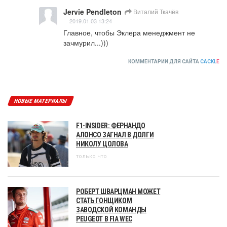
Jervie Pendleton
Виталий Ткачёв
2019.01.03 13:24
Главное, чтобы Эклера менеджмент не 
зачмурил...)))
КОММЕНТАРИИ ДЛЯ САЙТА
CACKL
E
НОВЫЕ МАТЕРИАЛЫ
F1-INSIDER: ФЕРНАНДО
АЛОНСО ЗАГНАЛ В ДОЛГИ
НИКОЛУ ЦОЛОВА
только что
РОБЕРТ ШВАРЦМАН МОЖЕТ
СТАТЬ ГОНЩИКОМ
ЗАВОДСКОЙ КОМАНДЫ
PEUGEOT В FIA WEC