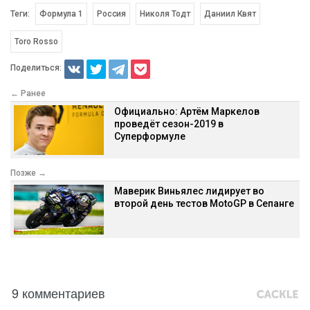
Теги:
Формула 1
Россия
Николя Тодт
Даниил Квят
Toro Rosso
Поделиться:
← Ранее
Официально: Артём Маркелов
проведёт сезон-2019 в
Суперформуле
Позже →
Маверик Виньялес лидирует во
второй день тестов MotoGP в Сепанге
9 комментариев