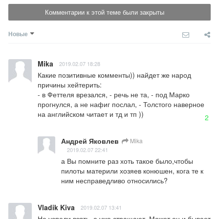
Комментарии к этой теме были закрыты
Новые
Mika
2019.02.07 18:28
Какие позитивные комменты)) найдет же народ 
причины хейтерить:

- в Феттеля врезался, - речь не та, - под Марко 
прогнулся, а не нафиг послал, - Толстого наверное 
на английском читает и тд и тп ))
2
Андрей Яковлев
Mika
2019.02.07 22:41
а Вы помните раз хоть такое было,чтобы 
пилоты материли хозяев конюшен, кога те к 
ним несправедливо относились?
Vladik Kiva
2019.02.07 13:41
Не успели взять, а уже стращают. Может он и бывает 