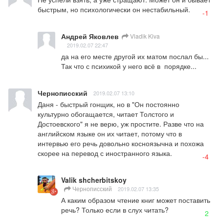
быстрым, но психологически он нестабильный.
-1
Андрей Яковлев
Vladik Kiva
2019.02.07 22:47
да на его месте другой их матом послал бы... 
Так что с психикой у него всё в  порядке...
Чернописский
2019.02.07 13:10
Даня - быстрый гонщик, но в "Он постоянно 
культурно обогащается, читает Толстого и 
Достоевского" я не верю, уж простите. Разве что на 
английском языке он их читает, потому что в 
интервью его речь довольно косноязычна и похожа 
скорее на перевод с иностранного языка.
-4
Valik shcherbitskoy
Чернописский
2019.02.07 13:35
А каким образом чтение книг может поставить 
речь? Только если в слух читать?
2