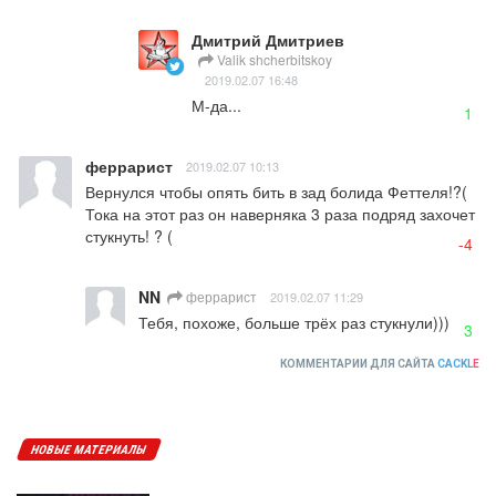
Дмитрий Дмитриев
Valik shcherbitskoy
2019.02.07 16:48
М-да...
1
феррарист
2019.02.07 10:13
Вернулся чтобы опять бить в зад болида Феттеля!?( 
Тока на этот раз он наверняка 3 раза подряд захочет 
стукнуть! ? (
-4
NN
феррарист
2019.02.07 11:29
Тебя, похоже, больше трёх раз стукнули)))
3
КОММЕНТАРИИ ДЛЯ САЙТА
CACKL
E
НОВЫЕ МАТЕРИАЛЫ