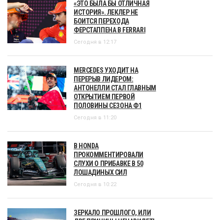
«ЭТО БЫЛА БЫ ОТЛИЧНАЯ
ИСТОРИЯ». ЛЕКЛЕР НЕ
БОИТСЯ ПЕРЕХОДА
ФЕРСТАППЕНА В FERRARI
Сегодня в 12:17
MERCEDES УХОДИТ НА
ПЕРЕРЫВ ЛИДЕРОМ:
АНТОНЕЛЛИ СТАЛ ГЛАВНЫМ
ОТКРЫТИЕМ ПЕРВОЙ
ПОЛОВИНЫ СЕЗОНА Ф1
Сегодня в 11:20
В HONDA
ПРОКОММЕНТИРОВАЛИ
СЛУХИ О ПРИБАВКЕ В 50
ЛОШАДИНЫХ СИЛ
Сегодня в 10:22
ЗЕРКАЛО ПРОШЛОГО, ИЛИ