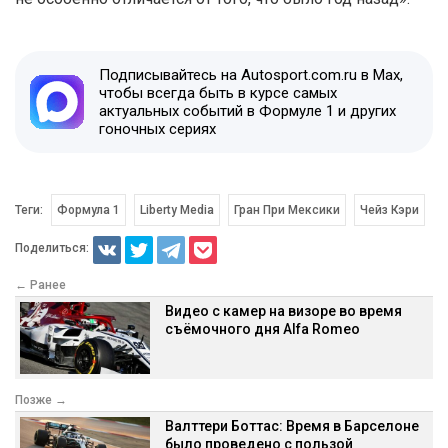
Подписывайтесь на Autosport.com.ru в Max,
чтобы всегда быть в курсе самых
актуальных событий в Формуле 1 и других
гоночных сериях
Теги:
Формула 1
Liberty Media
Гран При Мексики
Чейз Кэри
Поделиться:
← Ранее
Видео с камер на визоре во время
съёмочного дня Alfa Romeo
Позже →
Валттери Боттас: Время в Барселоне
было проведено с пользой