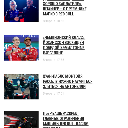
ХОРОШО ЗАПЛАТИЛИ».
ШТАЙНЕР – О ПРЕЕМНИКЕ
МАРКО В RED BULL
Вчера в 18:55
«ЧЕМПИОНСКИЙ КЛАСС».
ЙОХАНССОН ВОСХИЩЁН
ПОБЕДОЙ ХЭМИЛТОНА В
БАРСЕЛОНЕ
Вчера в 17:58
ХУАН-ПАБЛО МОНТОЙЯ:
РАССЕЛУ НУЖНО НАУЧИТЬСЯ
ЗЛИТЬСЯ НА АНТОНЕЛЛИ
Вчера в 17:01
ПЬЕР ВАШЕ РАСКРЫЛ
ГЛАВНЫЕ ОГРАНИЧЕНИЯ
МАШИНЫ RED BULL RACING