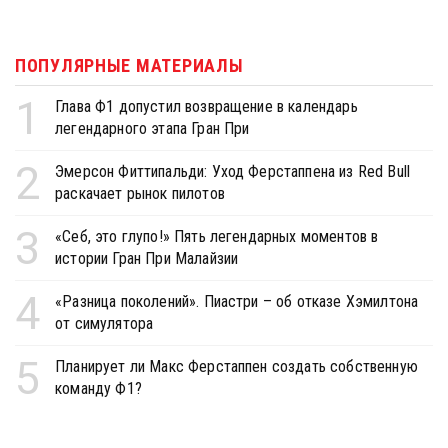
ПОПУЛЯРНЫЕ МАТЕРИАЛЫ
1
Глава Ф1 допустил возвращение в календарь
легендарного этапа Гран При
2
Эмерсон Фиттипальди: Уход Ферстаппена из Red Bull
раскачает рынок пилотов
3
«Себ, это глупо!» Пять легендарных моментов в
истории Гран При Малайзии
4
«Разница поколений». Пиастри – об отказе Хэмилтона
от симулятора
5
Планирует ли Макс Ферстаппен создать собственную
команду Ф1?