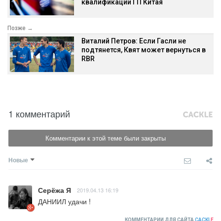
квалификации ГП Китая
Позже →
Виталий Петров: Если Гасли не
подтянется, Квят может вернуться в
RBR
1 комментарий
Комментарии к этой теме были закрыты
Новые
Серёжа Я
2019.04.13 16:19
ДАНИИЛ удачи !
КОММЕНТАРИИ ДЛЯ САЙТА
CACKL
E