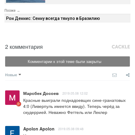
Позже →
Рон Деннис: Сенну всегда тянуло в Бразилию
2 комментария
Комментарии к этой теме были закрыты
Новые
Марсбек Досоев
2019.05.08 12:02
Красные выиграли поднадоевщих сине-гранатовых 
4:0 (Ливерпуль имеется ввиду). Теперь черёд за 
скудеррией. Неважно Феттель или Леклер
Apolon Apolon
2019.05.08 09:48