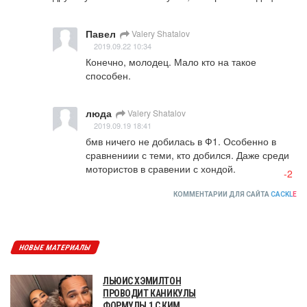
Павел
Valery Shatalov
2019.09.22 10:34
Конечно, молодец. Мало кто на такое 
способен.
люда
Valery Shatalov
2019.09.19 18:41
бмв ничего не добилась в Ф1. Особенно в 
сравнениии с теми, кто добился. Даже среди 
мотористов в сравении с хондой.
-2
КОММЕНТАРИИ ДЛЯ САЙТА
CACKL
E
НОВЫЕ МАТЕРИАЛЫ
ЛЬЮИС ХЭМИЛТОН
ПРОВОДИТ КАНИКУЛЫ
ФОРМУЛЫ 1 С КИМ