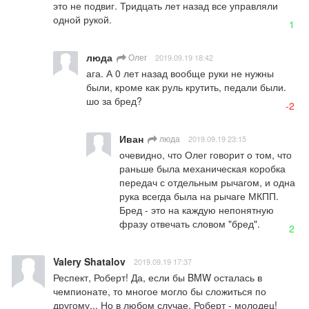
это не подвиг. Тридцать лет назад все управляли 
одной рукой.
1
люда
Олег
2019.09.19 18:42
ага. А 0 лет назад вообще руки не нужны 
были, кроме как руль крутить, педали были. 
шо за бред?
-2
Иван
люда
2019.09.19 23:15
очевидно, что Олег говорит о том, что 
раньше была механическая коробка 
передач с отдельным рычагом, и одна 
рука всегда была на рычаге МКПП.

Бред - это на каждую непонятную 
фразу отвечать словом "бред".
2
Valery Shatalov
2019.09.19 17:37
Респект, Роберт! Да, если бы BMW осталась в 
чемпионате, то многое могло бы сложиться по 
другому... Но в любом случае, Роберт - молодец!