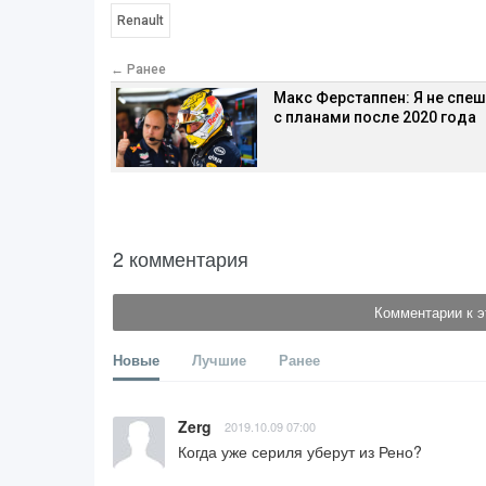
Renault
← Ранее
Макс Ферстаппен: Я не спеш
с планами после 2020 года
2 комментария
Комментарии к э
Новые
Лучшие
Ранее
Zerg
2019.10.09 07:00
Когда уже сериля уберут из Рено?