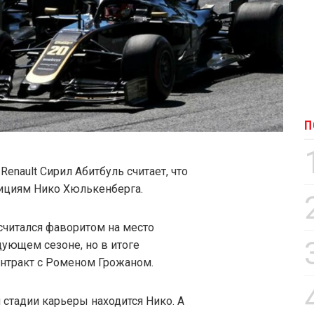
П
nault Сирил Абитбуль считает, что
бициям Нико Хюлькенберга.
читался фаворитом на место
дующем сезоне, но в итоге
нтракт с Роменом Грожаном.
 стадии карьеры находится Нико. А