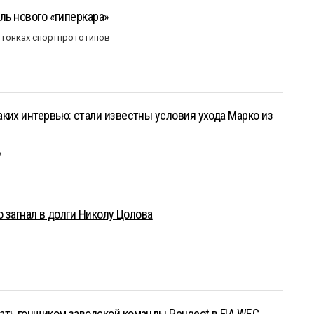
ль нового «гиперкара»
в гонках спортпрототипов
ких интервью: стали известны условия ухода Марко из
у
о загнал в долги Николу Цолова
ать гонщиком заводской команды Peugeot в FIA WEC