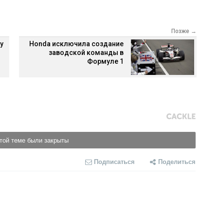
Позже →
у
Honda исключила создание
заводской команды в
Формуле 1
той теме были закрыты
Подписаться
Поделиться