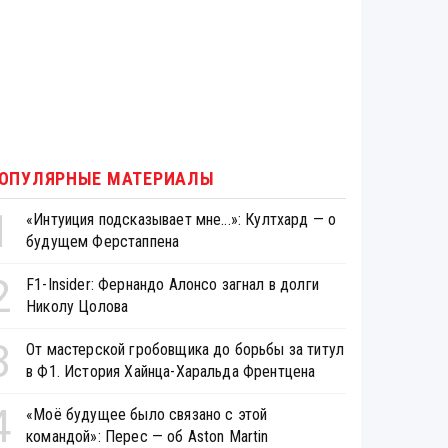
ОПУЛЯРНЫЕ МАТЕРИАЛЫ
1
«Интуиция подсказывает мне...»: Култхард — о
будущем Ферстаппена
2
F1-Insider: Фернандо Алонсо загнал в долги
Николу Цолова
3
От мастерской гробовщика до борьбы за титул
в Ф1. История Хайнца-Харальда Френтцена
4
«Моё будущее было связано с этой
командой»: Перес — об Aston Martin