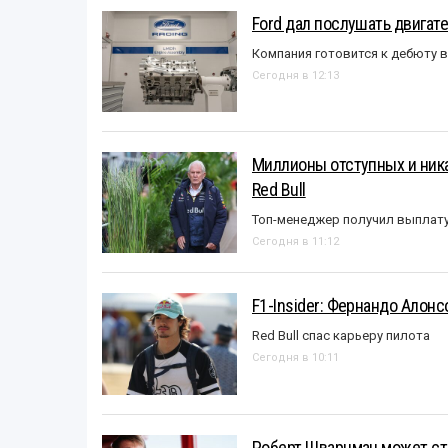
Ford дал послушать двигате
Компания готовится к дебюту 
Сегодня в 12:13
Миллионы отступных и ника
Red Bull
Топ-менеджер получил выплат
Сегодня в 11:12
F1-Insider: Фернандо Алонс
Red Bull спас карьеру пилота
Сегодня в 10:11
Роберт Шварцман может ст