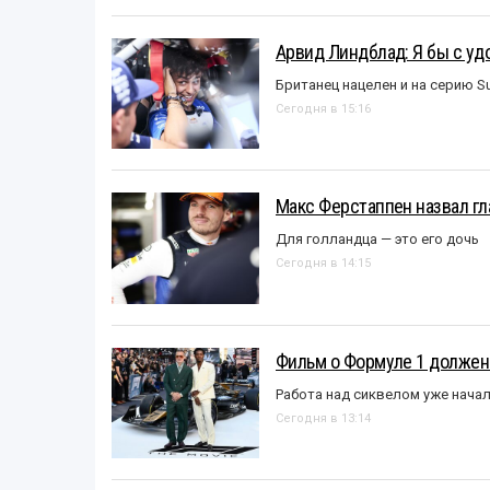
Арвид Линдблад: Я бы с уд
Британец нацелен и на серию S
Сегодня в 15:16
Макс Ферстаппен назвал гл
Для голландца — это его дочь
Сегодня в 14:15
Фильм о Формуле 1 должен
Работа над сиквелом уже нача
Сегодня в 13:14