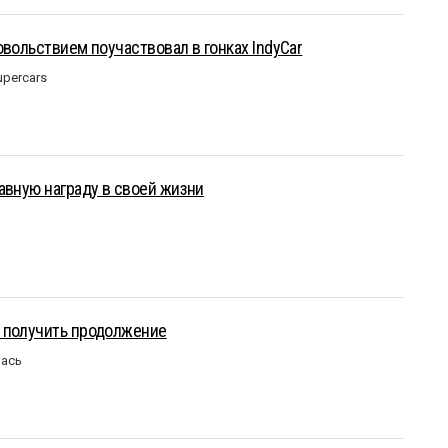
овольствием поучаствовал в гонках IndyCar
upercars
авную награду в своей жизни
 получить продолжение
лась