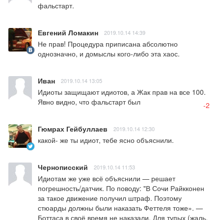
фальстарт.
Евгений Ломакин
2019.10.14 14:39
Не прав! Процедура приписана абсолютно 
однозначно, и домыслы кого-либо эта хаос.
Иван
2019.10.14 13:05
Идиоты защищают идиотов, а Жак прав на все 100. 
Явно видно, что фальстарт был
-2
Гюмрах Гейбуллаев
2019.10.14 12:30
какой- же ты идиот, тебе ясно объяснили.
Чернописский
2019.10.14 11:53
Идиотам же уже всё объяснили — решает 
погрешность/датчик. По поводу: "В Сочи Райкконен 
за такое движение получил штраф. Поэтому 
стюарды должны были наказать Феттеля тоже». — 
Боттаса в своё время не наказали. Для тупых (жаль, 