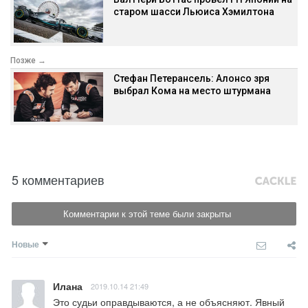
старом шасси Льюиса Хэмилтона
Позже →
Стефан Петерансель: Алонсо зря
выбрал Кома на место штурмана
5 комментариев
Комментарии к этой теме были закрыты
Новые
Илана
2019.10.14 21:49
Это судьи оправдываются, а не объясняют. Явный 