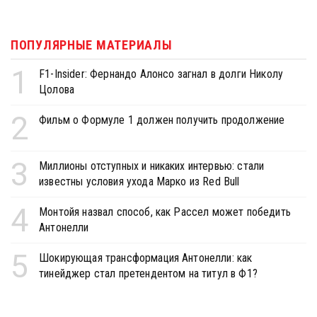
ПОПУЛЯРНЫЕ МАТЕРИАЛЫ
1
F1-Insider: Фернандо Алонсо загнал в долги Николу
Цолова
2
Фильм о Формуле 1 должен получить продолжение
3
Миллионы отступных и никаких интервью: стали
известны условия ухода Марко из Red Bull
4
Монтойя назвал способ, как Рассел может победить
Антонелли
5
Шокирующая трансформация Антонелли: как
тинейджер стал претендентом на титул в Ф1?