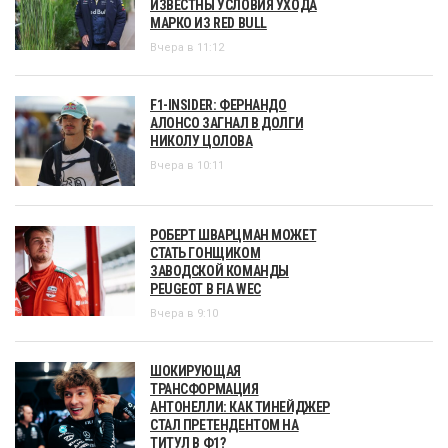
ИЗВЕСТНЫ УСЛОВИЯ УХОДА
МАРКО ИЗ RED BULL
Вчера в 11:12
F1-INSIDER: ФЕРНАНДО
АЛОНСО ЗАГНАЛ В ДОЛГИ
НИКОЛУ ЦОЛОВА
Вчера в 10:11
РОБЕРТ ШВАРЦМАН МОЖЕТ
СТАТЬ ГОНЩИКОМ
ЗАВОДСКОЙ КОМАНДЫ
PEUGEOT В FIA WEC
Вчера в 9:10
ШОКИРУЮЩАЯ
ТРАНСФОРМАЦИЯ
АНТОНЕЛЛИ: КАК ТИНЕЙДЖЕР
СТАЛ ПРЕТЕНДЕНТОМ НА
ТИТУЛ В Ф1?