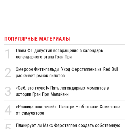
ПОПУЛЯРНЫЕ МАТЕРИАЛЫ
1
Глава Ф1 допустил возвращение в календарь
легендарного этапа Гран При
2
Эмерсон Фиттипальди: Уход Ферстаппена из Red Bull
раскачает рынок пилотов
3
«Себ, это глупо!» Пять легендарных моментов в
истории Гран При Малайзии
4
«Разница поколений». Пиастри – об отказе Хэмилтона
от симулятора
5
Планирует ли Макс Ферстаппен создать собственную