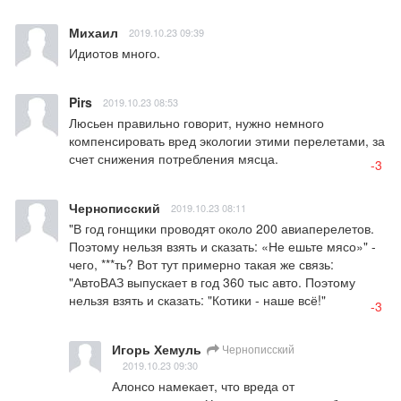
Михаил
2019.10.23 09:39
Идиотов много.
Pirs
2019.10.23 08:53
Люсьен правильно говорит, нужно немного 
компенсировать вред экологии этими перелетами, за 
счет снижения потребления мясца.
-3
Чернописский
2019.10.23 08:11
"В год гонщики проводят около 200 авиаперелетов. 
Поэтому нельзя взять и сказать: «Не ешьте мясо»" - 
чего, ***ть? Вот тут примерно такая же связь: 
"АвтоВАЗ выпускает в год 360 тыс авто. Поэтому 
нельзя взять и сказать: "Котики - наше всё!"
-3
Игорь Хемуль
Чернописский
2019.10.23 09:30
Алонсо намекает, что вреда от 