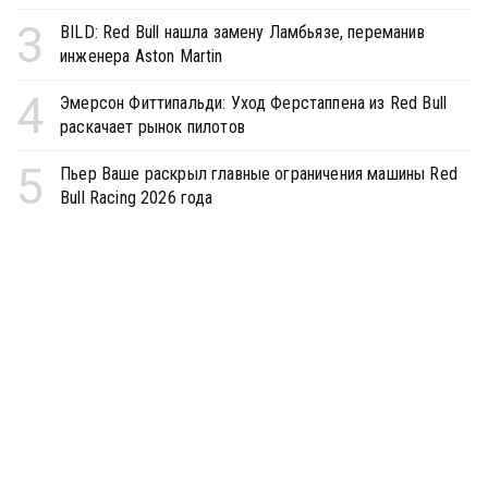
3
BILD: Red Bull нашла замену Ламбьязе, переманив
инженера Aston Martin
4
Эмерсон Фиттипальди: Уход Ферстаппена из Red Bull
раскачает рынок пилотов
5
Пьер Ваше раскрыл главные ограничения машины Red
Bull Racing 2026 года