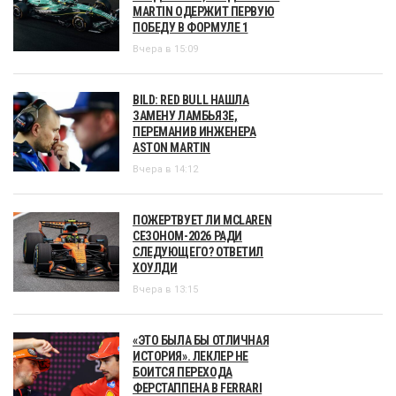
MARTIN ОДЕРЖИТ ПЕРВУЮ
ПОБЕДУ В ФОРМУЛЕ 1
Вчера в 15:09
BILD: RED BULL НАШЛА
ЗАМЕНУ ЛАМБЬЯЗЕ,
ПЕРЕМАНИВ ИНЖЕНЕРА
ASTON MARTIN
Вчера в 14:12
ПОЖЕРТВУЕТ ЛИ MCLAREN
СЕЗОНОМ-2026 РАДИ
СЛЕДУЮЩЕГО? ОТВЕТИЛ
ХОУЛДИ
Вчера в 13:15
«ЭТО БЫЛА БЫ ОТЛИЧНАЯ
ИСТОРИЯ». ЛЕКЛЕР НЕ
БОИТСЯ ПЕРЕХОДА
ФЕРСТАППЕНА В FERRARI