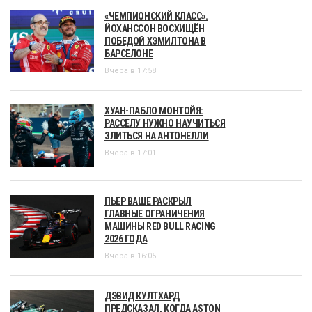
«ЧЕМПИОНСКИЙ КЛАСС».
ЙОХАНССОН ВОСХИЩЁН
ПОБЕДОЙ ХЭМИЛТОНА В
БАРСЕЛОНЕ
Вчера в 17:58
ХУАН-ПАБЛО МОНТОЙЯ:
РАССЕЛУ НУЖНО НАУЧИТЬСЯ
ЗЛИТЬСЯ НА АНТОНЕЛЛИ
Вчера в 17:01
ПЬЕР ВАШЕ РАСКРЫЛ
ГЛАВНЫЕ ОГРАНИЧЕНИЯ
МАШИНЫ RED BULL RACING
2026 ГОДА
Вчера в 16:05
ДЭВИД КУЛТХАРД
ПРЕДСКАЗАЛ, КОГДА ASTON