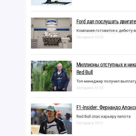
Ford дал послушать двигате
Компания готовится к дебюту 
Сегодня в 12:13
Миллионы отступных и ника
Red Bull
Топ-менеджер получил выплат
Сегодня в 11:12
F1-Insider: Фернандо Алонс
Red Bull спас карьеру пилота
Сегодня в 10:11