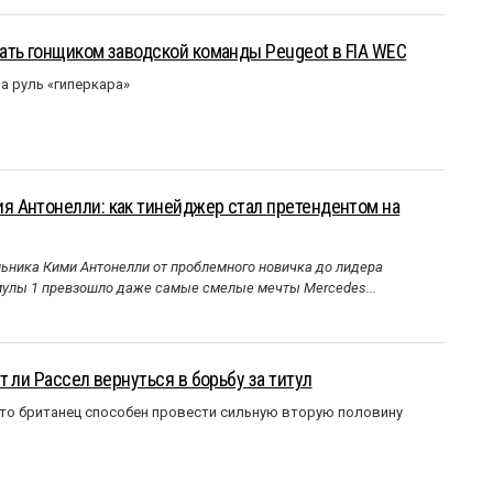
ать гонщиком заводской команды Peugeot в FIA WEC
а руль «гиперкара»
 Антонелли: как тинейджер стал претендентом на
ника Кими Антонелли от проблемного новичка до лидера
улы 1 превзошло даже самые смелые мечты Mercedes...
 ли Рассел вернуться в борьбу за титул
что британец способен провести сильную вторую половину