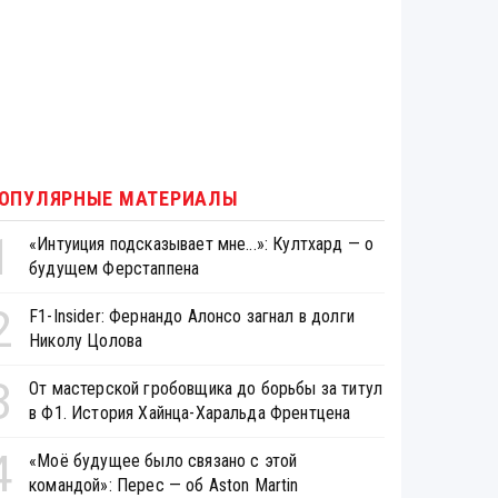
ОПУЛЯРНЫЕ МАТЕРИАЛЫ
1
«Интуиция подсказывает мне...»: Култхард — о
будущем Ферстаппена
2
F1-Insider: Фернандо Алонсо загнал в долги
Николу Цолова
3
От мастерской гробовщика до борьбы за титул
в Ф1. История Хайнца-Харальда Френтцена
4
«Моё будущее было связано с этой
командой»: Перес — об Aston Martin