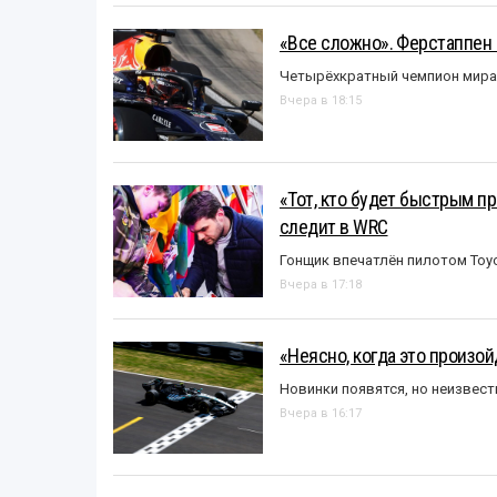
«Все сложно». Ферстаппен 
Четырёхкратный чемпион мира 
Вчера в 18:15
«Тот, кто будет быстрым пр
следит в WRC
Гонщик впечатлён пилотом Toy
Вчера в 17:18
«Неясно, когда это произо
Новинки появятся, но неизвест
Вчера в 16:17