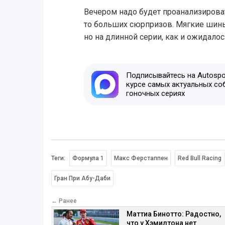
Вечером надо будет проанализироват
то больших сюрпризов. Мягкие шины
но на длинной серии, как и ожидало
Подписывайтесь на Autospor
курсе самых актуальных со
гоночных сериях
Теги:
Формула 1
Макс Ферстаппен
Red Bull Racing
Гран При Абу-Даби
← Ранее
Маттиа Бинотто: Радостно,
что у Хэмилтона нет