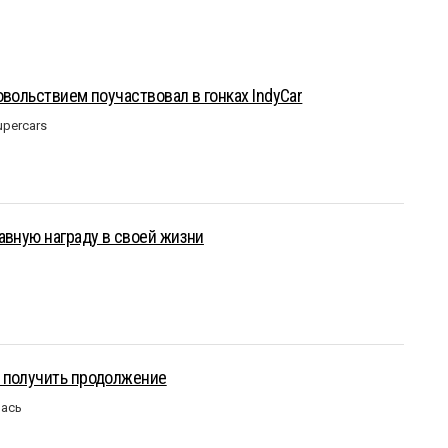
овольствием поучаствовал в гонках IndyCar
upercars
авную награду в своей жизни
 получить продолжение
лась