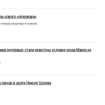
ль нового «гиперкара»
в гонках спортпрототипов
ких интервью: стали известны условия ухода Марко из
у
о загнал в долги Николу Цолова