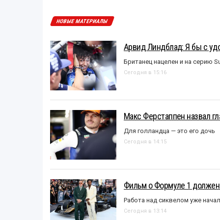
НОВЫЕ МАТЕРИАЛЫ
Арвид Линдблад: Я бы с уд
Британец нацелен и на серию S
Сегодня в 15:16
Макс Ферстаппен назвал гл
Для голландца — это его дочь
Сегодня в 14:15
Фильм о Формуле 1 должен
Работа над сиквелом уже нача
Сегодня в 13:14