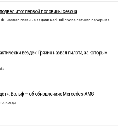
подвел итог первой половины сезона
Ф1 назвал главные задачи Red Bull после летнего перерыва
актически везде»: Грязин назвал пилота, за которым
ota
йдёт»: Вольф — об обновлениях Mercedes-AMG
но, когда