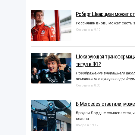
Роберт Шварцман может ст
Россиянин вновь может сесть з
Сегодня в 9:10
Шокирующая трансформация
титул в Ф1?
Преображение вчерашнего школь
чемпионата и суперзвезды Форм
Сегодня в 8:30
В Mercedes ответили, может
Брэдли Лорд не сомневается, 
сезона
Вчера в 19:12