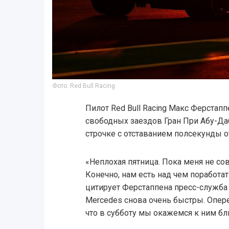
Фото: Red Bull Racing
Пилот Red Bull Racing Макс Ферстап
свободных заездов Гран При Абу-Да
строчке с отставанием полсекунды от
«Неплохая пятница. Пока меня не со
Конечно, нам есть над чем поработат
цитирует Ферстаппена пресс-служба R
Merсedes снова очень быстры. Опере
что в субботу мы окажемся к ним бл