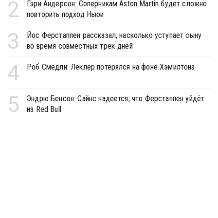
2
Гэри Андерсон: Соперникам Aston Martin будет сложно
повторить подход Ньюи
3
Йос Ферстаппен рассказал, насколько уступает сыну
во время совместных трек-дней
4
Роб Смедли: Леклер потерялся на фоне Хэмилтона
5
Эндрю Бенсон: Сайнс надеется, что Ферстаппен уйдёт
из Red Bull