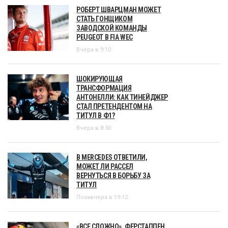
РОБЕРТ ШВАРЦМАН МОЖЕТ
СТАТЬ ГОНЩИКОМ
ЗАВОДСКОЙ КОМАНДЫ
PEUGEOT В FIA WEC
Вчера в 9:10
ШОКИРУЮЩАЯ
ТРАНСФОРМАЦИЯ
АНТОНЕЛЛИ: КАК ТИНЕЙДЖЕР
СТАЛ ПРЕТЕНДЕНТОМ НА
ТИТУЛ В Ф1?
Вчера в 8:30
В MERCEDES ОТВЕТИЛИ,
МОЖЕТ ЛИ РАССЕЛ
ВЕРНУТЬСЯ В БОРЬБУ ЗА
ТИТУЛ
Позавчера в 19:12
«ВСЕ СЛОЖНО». ФЕРСТАППЕН