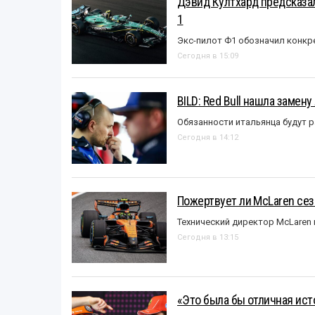
Дэвид Култхард предсказал
1
Экс-пилот Ф1 обозначил конкр
Сегодня в 15:09
BILD: Red Bull нашла замен
Обязанности итальянца будут 
Сегодня в 14:12
Пожертвует ли McLaren се
Технический директор McLaren
Сегодня в 13:15
«Это была бы отличная исто