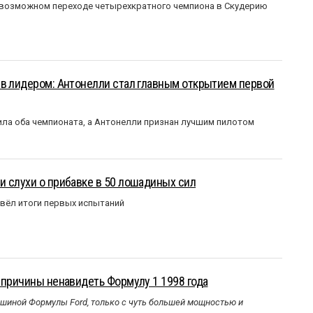
 возможном переходе четырехкратного чемпиона в Скудерию
ыв лидером: Антонелли стал главным открытием первой
ла оба чемпионата, а Антонелли признан лучшим пилотом
 слухи о прибавке в 50 лошадиных сил
вёл итоги первых испытаний
 причины ненавидеть Формулу 1 1998 года
ашиной Формулы Ford, только с чуть большей мощностью и