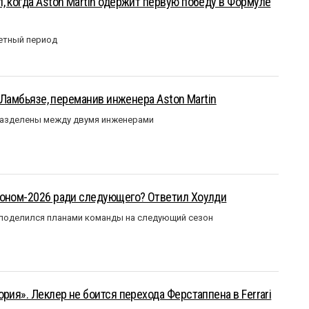
, когда Aston Martin одержит первую победу в Формуле
етный период
у Ламбьязе, переманив инженера Aston Martin
разделены между двумя инженерами
зоном-2026 ради следующего? Ответил Хоулди
 поделился планами команды на следующий сезон
рия». Леклер не боится перехода Ферстаппена в Ferrari