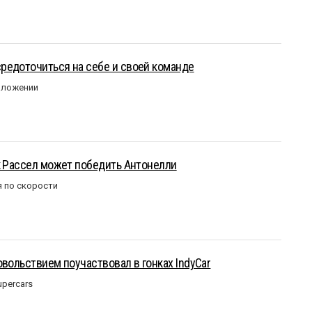
редоточиться на себе и своей команде
оложении
к Рассел может победить Антонелли
 по скорости
овольствием поучаствовал в гонках IndyCar
upercars