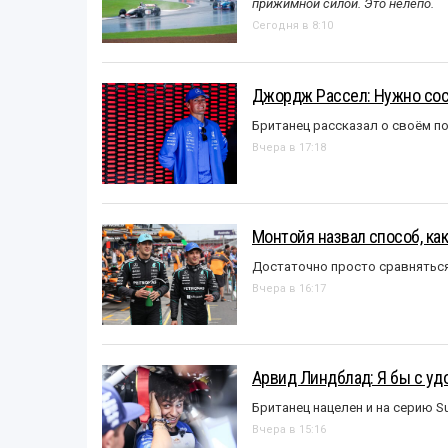
прижимной силой. Это нелепо.
Сегодня в 8:10
Джордж Рассел: Нужно сос
Британец рассказал о своём п
Вчера в 17:18
Монтойя назвал способ, ка
Достаточно просто сравняться
Вчера в 16:17
Арвид Линдблад: Я бы с уд
Британец нацелен и на серию S
Вчера в 15:16