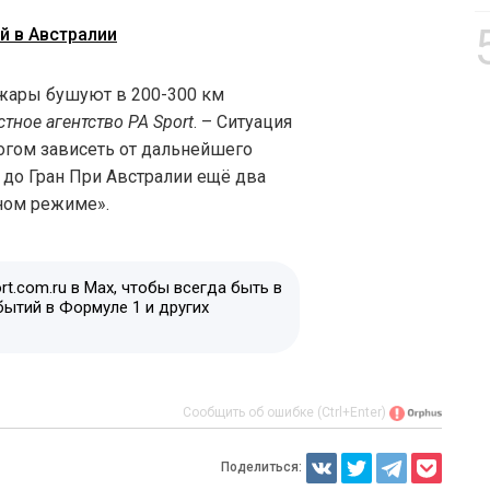
й в Австралии
ожары бушуют в 200-300 км
тное агентство PA Sport
. – Ситуация
огом зависеть от дальнейшего
о до Гран При Австралии ещё два
тном режиме».
t.com.ru в Max, чтобы всегда быть в
бытий в Формуле 1 и других
Сообщить об ошибке (Ctrl+Enter)
Поделиться: