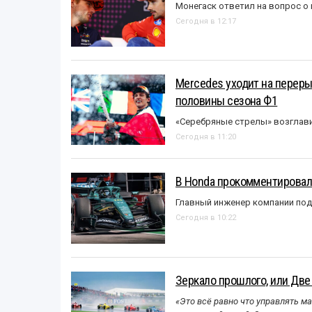
Монегаск ответил на вопрос о
Сегодня в 12:17
Mercedes уходит на перер
половины сезона Ф1
«Серебряные стрелы» возглави
Сегодня в 11:20
В Honda прокомментировали
Главный инженер компании под
Сегодня в 10:22
Зеркало прошлого, или Две
«Это всё равно что управлять м