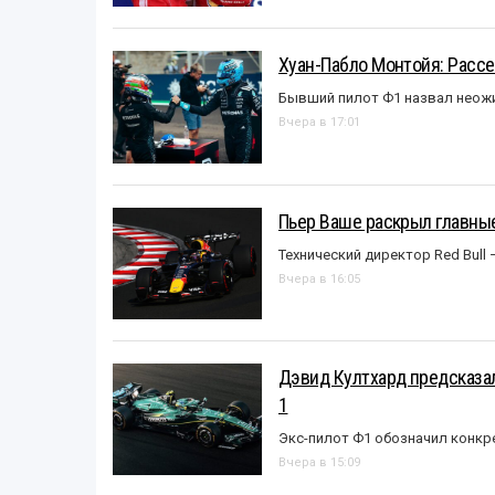
Хуан-Пабло Монтойя: Рассе
Бывший пилот Ф1 назвал неожи
Вчера в 17:01
Пьер Ваше раскрыл главные
Технический директор Red Bull 
Вчера в 16:05
Дэвид Култхард предсказал
1
Экс-пилот Ф1 обозначил конкр
Вчера в 15:09