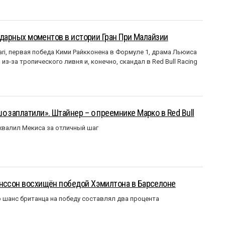
ендарных моментов в истории Гран При Малайзии
ri, первая победа Кими Райкконена в Формуле 1, драма Льюиса
з-за тропического ливня и, конечно, скандал в Red Bull Racing
о заплатили». Штайнер – о преемнике Марко в Red Bull
валил Мекиса за отличный шаг
анссон восхищён победой Хэмилтона в Барселоне
 шанс британца на победу составлял два процента