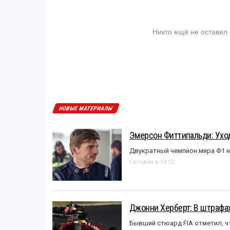
Никто ещё не оставил
НОВЫЕ МАТЕРИАЛЫ
Эмерсон Фиттипальди: Уход
Двукратный чемпион мира Ф1 н
Сегодня в 14:12
Джонни Херберт: В штрафах
Бывший стюард FIA отметил, ч