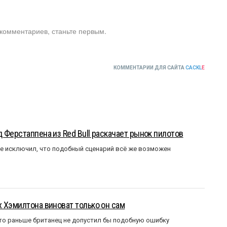
 комментариев, станьте первым.
КОММЕНТАРИИ ДЛЯ САЙТА
CACKL
E
 Ферстаппена из Red Bull раскачает рынок пилотов
е исключил, что подобный сценарий всё же возможен
 Хэмилтона виноват только он сам
то раньше британец не допустил бы подобную ошибку