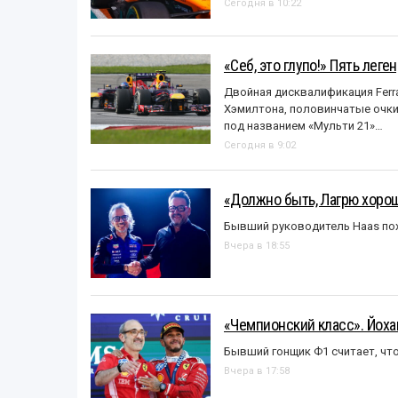
Сегодня в 10:22
«Себ, это глупо!» Пять лег
Двойная дисквалификация Ferra
Хэмилтона, половинчатые очки и
под названием «Mульти 21»…
Сегодня в 9:02
«Должно быть, Лагрю хорош
Бывший руководитель Haas пох
Вчера в 18:55
«Чемпионский класс». Йох
Бывший гонщик Ф1 считает, что
Вчера в 17:58