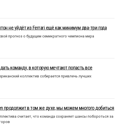
он не уйдёт из Ferrari ещё как минимум два-три года
вой прогноз о будущем семикратного чемпиона мира
оздать команду, в которую мечтают попасть все
мериканский коллектив собирается привлечь лучших
en продолжит в том же духе, мы можем многого добиться
ллектива считает, что команда сохраняет шансы побороться за
торов