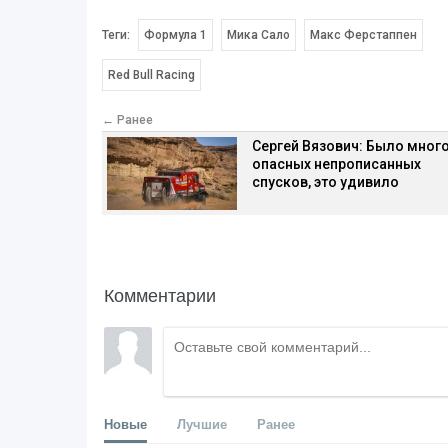
Теги:
Формула 1
Мика Сало
Макс Ферстаппен
Red Bull Racing
← Ранее
Сергей Вязович: Было мног
опасных непрописанных
спусков, это удивило
Комментарии
Новые
Лучшие
Ранее