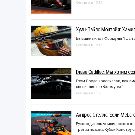
Сегодня в 13:14
Хуан-Пабло Монтойя: Хэмилт
Бывший пилот Формулы 1 дал с
Сегодня в 12:18
Глава Cadillac: Мы хотим с
Грэм Лоудон рассказал, как а
специалистов Формулы 1
Сегодня в 11:20
Андреа Стелла: Если McLar
Руководитель чемпионского ко
третий подряд Кубок Конструк