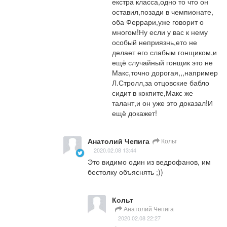
екстра класса,одно то что он 
оставил,позади в чемпионате, 
оба Феррари,уже говорит о 
многом!Ну если у вас к нему 
особый неприязнь,ето не 
делает его слабым гонщиком,и 
ещё случайный гонщик это не 
Макс,точно дорогая,,,например 
Л.Стролл,за отцовские бабло 
сидит в кокпите,Макс же 
талант,и он уже это доказал!И 
ещё докажет!
Анатолий Чепига
Кольт
2020.02.08 13:44
Это видимо один из ведрофанов, им 
бестолку объяснять ;))
Кольт
Анатолий Чепига
2020.02.08 22:27