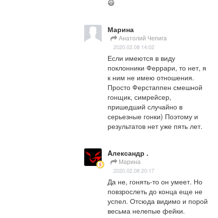
😃
Марина
Анатолий Чепига
2020.02.08 14:02
Если имеются в виду 
поклонники Феррари, то нет, я 
к ним не имею отношения. 
Просто Ферстаппен смешной 
гонщик, симрейсер, 
пришедший случайно в 
серьезные гонки) Поэтому и 
результатов нет уже пять лет.
Aлександр .
Марина
2020.02.08 20:17
Да не, гонять-то он умеет. Но 
повзрослеть до конца еще не 
успел. Отсюда видимо и порой 
весьма нелепые фейки. 
