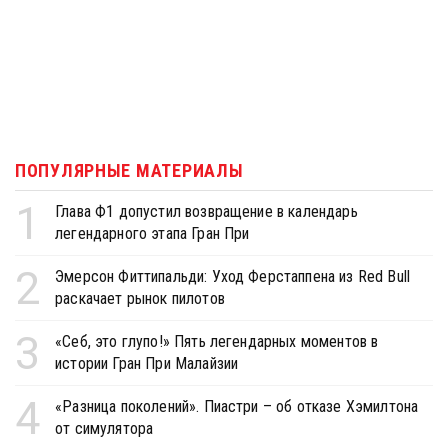
ПОПУЛЯРНЫЕ МАТЕРИАЛЫ
1
Глава Ф1 допустил возвращение в календарь
легендарного этапа Гран При
2
Эмерсон Фиттипальди: Уход Ферстаппена из Red Bull
раскачает рынок пилотов
3
«Себ, это глупо!» Пять легендарных моментов в
истории Гран При Малайзии
4
«Разница поколений». Пиастри – об отказе Хэмилтона
от симулятора