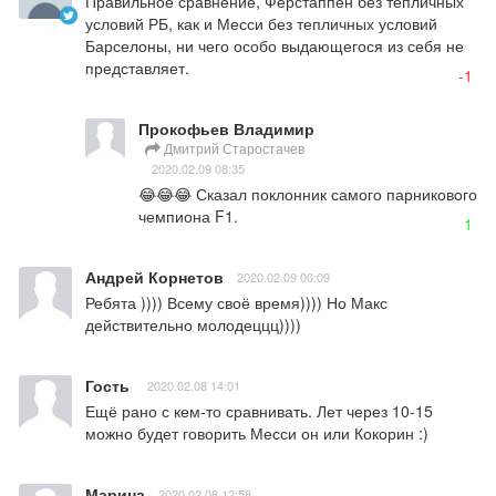
Правильное сравнение, Ферстаппен без тепличных 
условий РБ, как и Месси без тепличных условий 
Барселоны, ни чего особо выдающегося из себя не 
представляет.
-1
Прокофьев Владимир
Дмитрий Старостачев
2020.02.09 08:35
😂😂😂 Сказал поклонник самого парникового 
чемпиона F1.
1
Андрей Корнетов
2020.02.09 00:09
Ребята )))) Всему своё время)))) Но Макс 
действительно молодеццц))))
Гость
2020.02.08 14:01
Ещё рано с кем-то сравнивать. Лет через 10-15 
можно будет говорить Месси он или Кокорин :)
Марина
2020.02.08 12:58