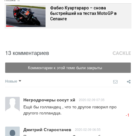
Фабио Куартараро – снова
быстрейший на тестах MotoGP в
Сепанге
13 комментариев
Комментарии к этой теме были закрыты
Новые
Негродрочеры сосут хй
2020.02.09 07:35
Ещё бы голландец , что то другое говорил про 
другого голландца.
-1
Дмитрий Старостачев
2020.02.09 06:55