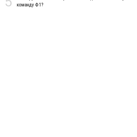
5
команду Ф1?