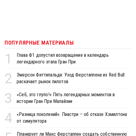
ПОПУЛЯРНЫЕ МАТЕРИАЛЫ
1
Глава Ф1 допустил возвращение в календарь
легендарного этапа Гран При
2
Эмерсон Фиттипальди: Уход Ферстаппена из Red Bull
раскачает рынок пилотов
3
«Себ, это глупо!» Пять легендарных моментов в
истории Гран При Малайзии
4
«Разница поколений». Пиастри – об отказе Хэмилтона
от симулятора
Планирует ли Макс Ферстаппен создать собственную