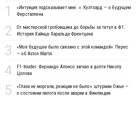
1
«Интуиция подсказывает мне...»: Култхард — о будущем
Ферстаппена
2
От мастерской гробовщика до борьбы за титул в Ф1.
История Хайнца-Харальда Френтцена
3
«Моё будущее было связано с этой командой»: Перес
— об Aston Martin
4
F1-Insider: Фернандо Алонсо загнал в долги Николу
Цолова
5
«Глаза не моргали, реакции не было»: штурман Ожье —
о состоянии пилота после аварии в Финляндии