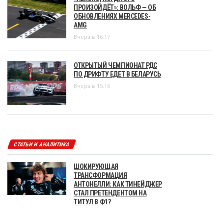
ПРОИЗОЙДЁТ»: ВОЛЬФ — ОБ
ОБНОВЛЕНИЯХ MERCEDES-
AMG
Вчера в 16:17
ОТКРЫТЫЙ ЧЕМПИОНАТ РДС
ПО ДРИФТУ ЕДЕТ В БЕЛАРУСЬ
Вчера в 15:16
СТАТЬИ И АНАЛИТИКА
ШОКИРУЮЩАЯ
ТРАНСФОРМАЦИЯ
АНТОНЕЛЛИ: КАК ТИНЕЙДЖЕР
СТАЛ ПРЕТЕНДЕНТОМ НА
ТИТУЛ В Ф1?