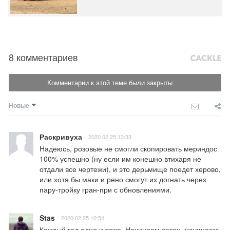
8 комментариев
Комментарии к этой теме были закрыты
Новые
Раскривуха
2020.02.25 13:33
Надеюсь, розовые не смогли скопировать мериндос 
100% успешно (ну если им конешно втихаря не 
отдали все чертежи), и это дерьмище поедет херово, 
или хотя бы маки и рено смогут их догнать через 
пару-тройку гран-при с обновлениями.
Stas
2020.02.25 10:54
Каждый год одно и тоже. Начинаем сезон, начинаем 