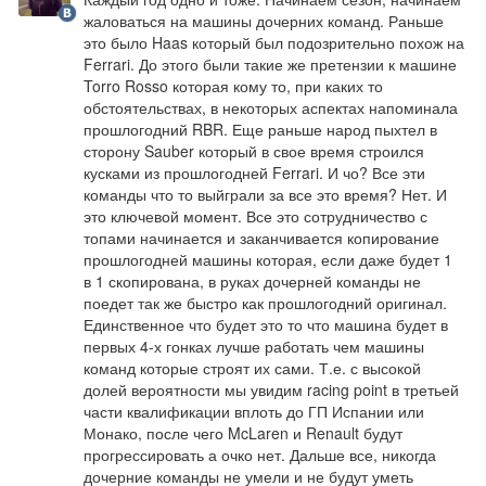
жаловаться на машины дочерних команд. Раньше 
это было Haas который был подозрительно похож на 
Ferrari. До этого были такие же претензии к машине 
Torro Rosso которая кому то, при каких то 
обстоятельствах, в некоторых аспектах напоминала 
прошлогодний RBR. Еще раньше народ пыхтел в 
сторону Sauber который в свое время строился 
кусками из прошлогодней Ferrari. И чо? Все эти 
команды что то выйграли за все это время? Нет. И 
это ключевой момент. Все это сотрудничество с 
топами начинается и заканчивается копирование 
прошлогодней машины которая, если даже будет 1  
в 1 скопирована, в руках дочерней команды не 
поедет так же быстро как прошлогодний оригинал. 
Единственное что будет это то что машина будет в 
первых 4-х гонках лучше работать чем машины 
команд которые строят их сами. Т.е. с высокой 
долей вероятности мы увидим racing point в третьей 
части квалификации вплоть до ГП Испании или 
Монако, после чего McLaren и Renault будут 
прогрессировать а очко нет. Дальше все, никогда 
дочерние команды не умели и не будут уметь 