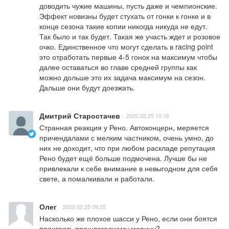
доводить чужие машины, пусть даже и чемпионские. 
Эффект новизны будет стухать от гонки к гонке и в 
конце сезона такие копии никогда никуда не едут. 
Так было и так будет. Такая же участь ждет и розовое 
очко. Единственное что могут сделать в racing point 
это отработать первые 4-5 гонок на максимум чтобы 
далее оставаться во главе средней группы как 
можно дольше это их задача максимум на сезон. 
Дальше они будут доезжать.
Дмитрий Старостачев
2020.02.25 10:16
Странная реакция у Рено. Автоконцерн, меряется 
причендалами с мелким частником, очень умно, до 
них не доходит, что при любом раскладе репутация 
Рено будет ещё больше подмочена. Лучше бы не 
привлекали к себе внимание в невыгодном для себя 
свете, а помалкивали и работали.
Олег
2020.02.25 09:25
Насколько же плохое шасси у Рено, если они боятся 
проиграть прошлогоднему мерину?