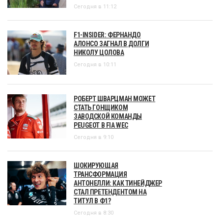
Сегодня в 11:12
F1-INSIDER: ФЕРНАНДО
АЛОНСО ЗАГНАЛ В ДОЛГИ
НИКОЛУ ЦОЛОВА
Сегодня в 10:11
РОБЕРТ ШВАРЦМАН МОЖЕТ
СТАТЬ ГОНЩИКОМ
ЗАВОДСКОЙ КОМАНДЫ
PEUGEOT В FIA WEC
Сегодня в 9:10
ШОКИРУЮЩАЯ
ТРАНСФОРМАЦИЯ
АНТОНЕЛЛИ: КАК ТИНЕЙДЖЕР
СТАЛ ПРЕТЕНДЕНТОМ НА
ТИТУЛ В Ф1?
Сегодня в 8:30