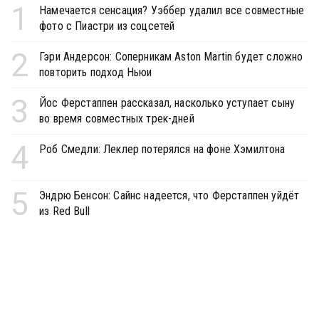
1
Намечается сенсация? Уэббер удалил все совместные
фото с Пиастри из соцсетей
2
Гэри Андерсон: Соперникам Aston Martin будет сложно
повторить подход Ньюи
3
Йос Ферстаппен рассказал, насколько уступает сыну
во время совместных трек-дней
4
Роб Смедли: Леклер потерялся на фоне Хэмилтона
5
Эндрю Бенсон: Сайнс надеется, что Ферстаппен уйдёт
из Red Bull