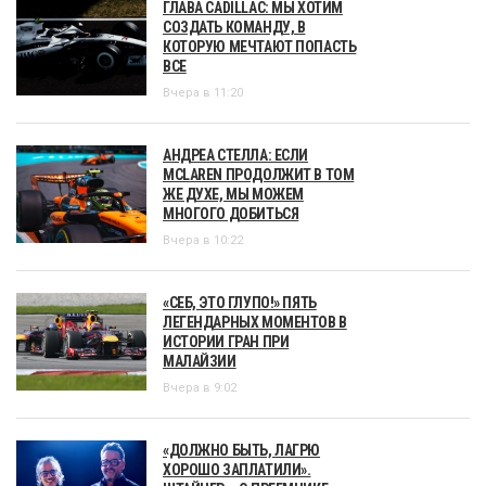
ГЛАВА CADILLAC: МЫ ХОТИМ
СОЗДАТЬ КОМАНДУ, В
КОТОРУЮ МЕЧТАЮТ ПОПАСТЬ
ВСЕ
Вчера в 11:20
АНДРЕА СТЕЛЛА: ЕСЛИ
MCLAREN ПРОДОЛЖИТ В ТОМ
ЖЕ ДУХЕ, МЫ МОЖЕМ
МНОГОГО ДОБИТЬСЯ
Вчера в 10:22
«СЕБ, ЭТО ГЛУПО!» ПЯТЬ
ЛЕГЕНДАРНЫХ МОМЕНТОВ В
ИСТОРИИ ГРАН ПРИ
МАЛАЙЗИИ
Вчера в 9:02
«ДОЛЖНО БЫТЬ, ЛАГРЮ
ХОРОШО ЗАПЛАТИЛИ».