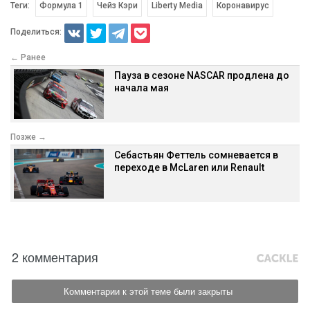
Теги:
Формула 1
Чейз Кэри
Liberty Media
Коронавирус
Поделиться:
← Ранее
Пауза в сезоне NASCAR продлена до
начала мая
Позже →
Себастьян Феттель сомневается в
переходе в McLaren или Renault
2 комментария
Комментарии к этой теме были закрыты