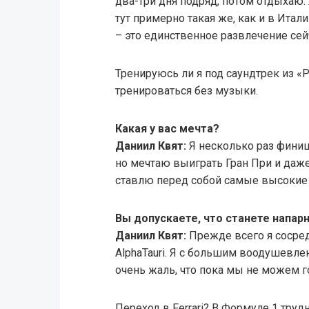
два-три дня подряд, потом отдыхаю.
тут примерно такая же, как и в Итали
– это единственное развлечение сей
Тренируюсь ли я под саундтрек из «
тренироваться без музыки.
Какая у вас мечта?
Даниил Квят:
Я несколько раз финиш
но мечтаю выиграть Гран При и даже
ставлю перед собой самые высокие 
Вы допускаете, что станете напар
Даниил Квят:
Прежде всего я сосред
AlphaTauri. Я с большим воодушевле
очень жаль, что пока мы не можем г
Переход в Ferrari? В Формуле 1 труд