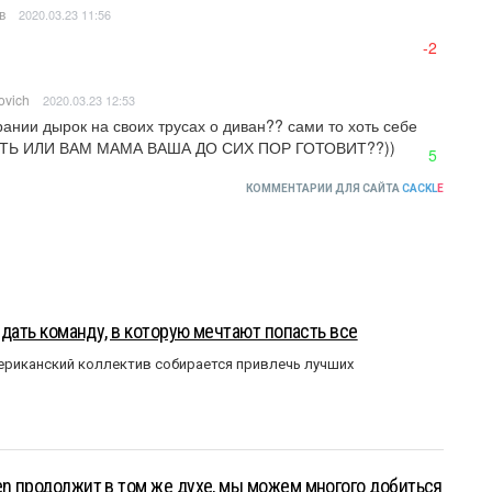
в
2020.03.23 11:56
-2
ovich
2020.03.23 12:53
рании дырок на своих трусах о диван?? сами то хоть себе 
ТЬ ИЛИ ВАМ МАМА ВАША ДО СИХ ПОР ГОТОВИТ??))
5
КОММЕНТАРИИ ДЛЯ САЙТА
CACKL
E
оздать команду, в которую мечтают попасть все
мериканский коллектив собирается привлечь лучших
en продолжит в том же духе, мы можем многого добиться