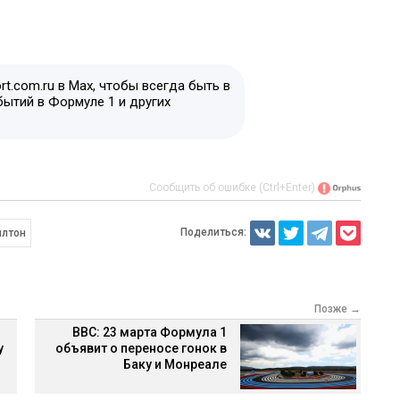
t.com.ru в Max, чтобы всегда быть в
бытий в Формуле 1 и других
Сообщить об ошибке (Ctrl+Enter)
Поделиться:
илтон
Позже →
BBC: 23 марта Формула 1
у
объявит о переносе гонок в
Баку и Монреале