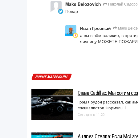
Maks Belozovich
Николай Сидоро
Повар
Иван Грозный
Maks Beloz
а вы в чём великие, в проти
яичницу МОЖЕТЕ ПОЖАРИ
НОВЫЕ МАТЕРИАЛЫ
Глава Cadillac: Мы хотим с
Грэм Лоудон рассказал, как а
специалистов Формулы 1
Сегодня в 11:20
Андреа Стелла: Если McLar