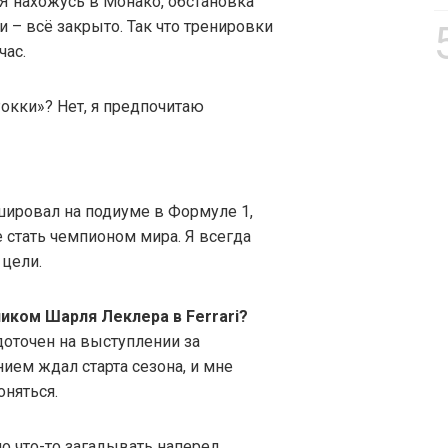
 Я нахожусь в Монако, обстановка
и – всё закрыто. Так что тренировки
час.
Рокки»? Нет, я предпочитаю
ировал на подиуме в Формуле 1,
 стать чемпионом мира. Я всегда
цели.
ником Шарля Леклера в Ferrari?
оточен на выступлении за
нием ждал старта сезона, и мне
оняться.
но что-то загадывать наперед.