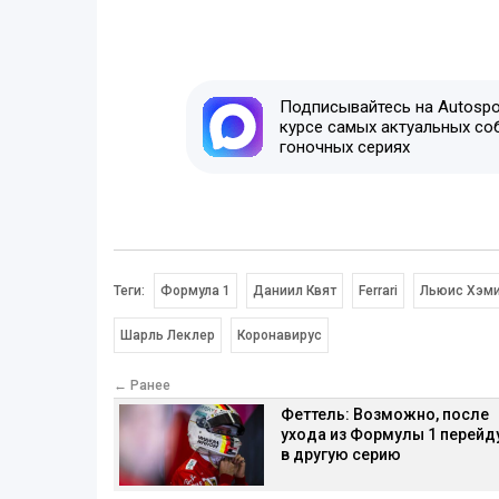
Подписывайтесь на Autospor
курсе самых актуальных со
гоночных сериях
Теги:
Формула 1
Даниил Квят
Ferrari
Льюис Хэм
Шарль Леклер
Коронавирус
← Ранее
Феттель: Возможно, после
ухода из Формулы 1 перейд
в другую серию