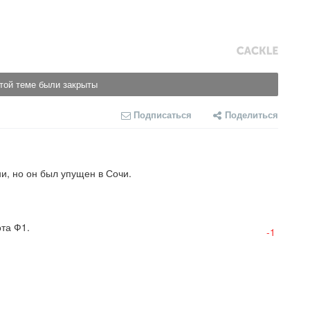
той теме были закрыты
Подписаться
Поделиться
и, но он был упущен в Сочи.
та Ф1.
-1