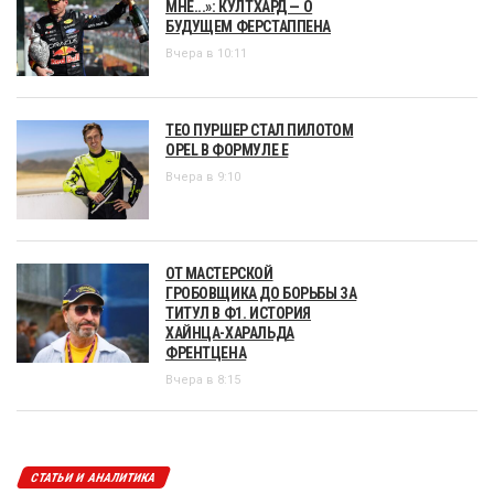
МНЕ...»: КУЛТХАРД — О
БУДУЩЕМ ФЕРСТАППЕНА
Вчера в 10:11
ТЕО ПУРШЕР СТАЛ ПИЛОТОМ
OPEL В ФОРМУЛЕ Е
Вчера в 9:10
ОТ МАСТЕРСКОЙ
ГРОБОВЩИКА ДО БОРЬБЫ ЗА
ТИТУЛ В Ф1. ИСТОРИЯ
ХАЙНЦА-ХАРАЛЬДА
ФРЕНТЦЕНА
Вчера в 8:15
СТАТЬИ И АНАЛИТИКА