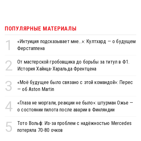
ПОПУЛЯРНЫЕ МАТЕРИАЛЫ
1
«Интуиция подсказывает мне...»: Култхард — о будущем
Ферстаппена
2
От мастерской гробовщика до борьбы за титул в Ф1.
История Хайнца-Харальда Френтцена
3
«Моё будущее было связано с этой командой»: Перес
— об Aston Martin
4
«Глаза не моргали, реакции не было»: штурман Ожье —
о состоянии пилота после аварии в Финляндии
5
Тото Вольф: Из-за проблем с надёжностью Mercedes
потеряла 70-80 очков