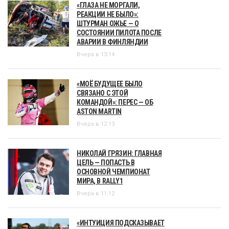
«ГЛАЗА НЕ МОРГАЛИ,
РЕАКЦИИ НЕ БЫЛО»:
ШТУРМАН ОЖЬЕ — О
СОСТОЯНИИ ПИЛОТА ПОСЛЕ
АВАРИИ В ФИНЛЯНДИИ
Вчера в 13:14
«МОЁ БУДУЩЕЕ БЫЛО
СВЯЗАНО С ЭТОЙ
КОМАНДОЙ»: ПЕРЕС — ОБ
ASTON MARTIN
Вчера в 12:13
НИКОЛАЙ ГРЯЗИН: ГЛАВНАЯ
ЦЕЛЬ — ПОПАСТЬ В
ОСНОВНОЙ ЧЕМПИОНАТ
МИРА, В RALLY1
Вчера в 11:12
«ИНТУИЦИЯ ПОДСКАЗЫВАЕТ