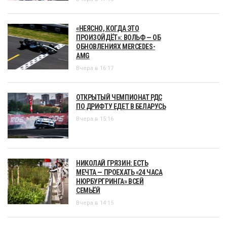
«НЕЯСНО, КОГДА ЭТО
ПРОИЗОЙДЁТ»: ВОЛЬФ — ОБ
ОБНОВЛЕНИЯХ MERCEDES-
AMG
Вчера в 16:17
ОТКРЫТЫЙ ЧЕМПИОНАТ РДС
ПО ДРИФТУ ЕДЕТ В БЕЛАРУСЬ
Вчера в 15:16
НИКОЛАЙ ГРЯЗИН: ЕСТЬ
МЕЧТА — ПРОЕХАТЬ «24 ЧАСА
НЮРБУРГРИНГА» ВСЕЙ
СЕМЬЁЙ
Вчера в 14:15