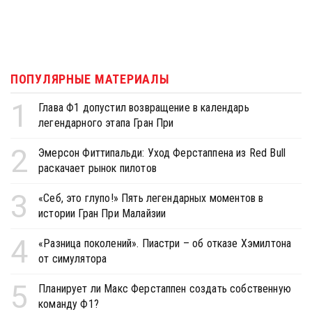
ПОПУЛЯРНЫЕ МАТЕРИАЛЫ
1
Глава Ф1 допустил возвращение в календарь
легендарного этапа Гран При
2
Эмерсон Фиттипальди: Уход Ферстаппена из Red Bull
раскачает рынок пилотов
3
«Себ, это глупо!» Пять легендарных моментов в
истории Гран При Малайзии
4
«Разница поколений». Пиастри – об отказе Хэмилтона
от симулятора
5
Планирует ли Макс Ферстаппен создать собственную
команду Ф1?