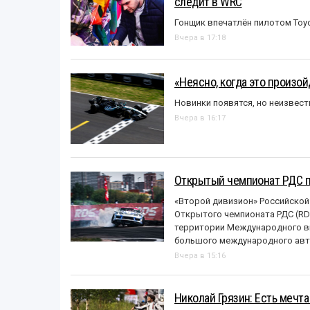
следит в WRC
Гонщик впечатлён пилотом Toy
Вчера в 17:18
«Неясно, когда это произо
Новинки появятся, но неизвест
Вчера в 16:17
Открытый чемпионат РДС п
«Второй дивизион» Российской
Открытого чемпионата РДС (RDS
территории Международного вы
большого международного авт
Вчера в 15:16
Николай Грязин: Есть мечта