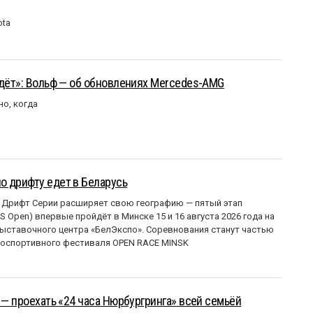
ota
йдёт»: Вольф — об обновлениях Mercedes-AMG
но, когда
о дрифту едет в Беларусь
 Дрифт Серии расширяет свою географию — пятый этап
 Open) впервые пройдёт в Минске 15 и 16 августа 2026 года на
ставочного центра «БелЭкспо». Соревнования станут частью
оспортивного фестиваля OPEN RACE MINSK
 — проехать «24 часа Нюрбургринга» всей семьёй