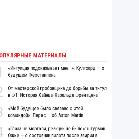
ОПУЛЯРНЫЕ МАТЕРИАЛЫ
1
«Интуиция подсказывает мне...»: Култхард — о
будущем Ферстаппена
2
От мастерской гробовщика до борьбы за титул
в Ф1. История Хайнца-Харальда Френтцена
3
«Моё будущее было связано с этой
командой»: Перес — об Aston Martin
4
«Глаза не моргали, реакции не было»: штурман
Ожье — о состоянии пилота после аварии в