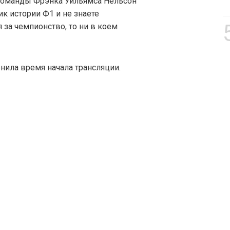
т команды Фрэнка Уильямса Нельсон
ик истории Ф1 и не знаете
 за чемпионство, то ни в коем
ила время начала трансляции.