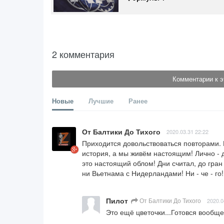
2 комментария
Комментарии к э
Новые
Лучшие
Ранее
От Балтики До Тихого
2020.03.31 22:22
Приходится довольствоваться повторами. 
история, а мы живём настоящим! Лично - дл
это настоящий облом! Дни считал, до гран 
ни Вьетнама с Нидерландами! Ни - че - го!
Пилот
От Балтики До Тихого
2020.0
Это ещё цветочки...Готовся вообще