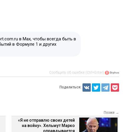
t.com.ru в Max, чтобы всегда быть в
бытий в Формуле 1 и других
Сообщить об ошибке (Ctrl+Enter)
Поделиться:
Позже →
«Я не отправлю своих детей
на войну». Хельмут Марко
оправдывается