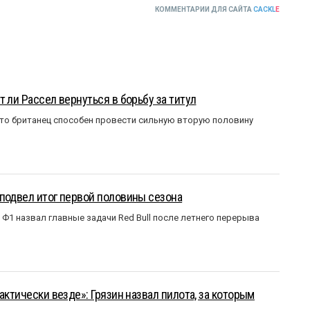
КОММЕНТАРИИ ДЛЯ САЙТА
CACKL
E
 ли Рассел вернуться в борьбу за титул
что британец способен провести сильную вторую половину
подвел итог первой половины сезона
Ф1 назвал главные задачи Red Bull после летнего перерыва
актически везде»: Грязин назвал пилота, за которым