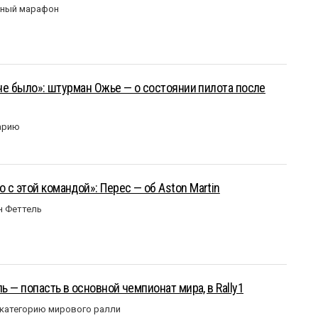
рный марафон
 не было»: штурман Ожье — о состоянии пилота после
арию
 с этой командой»: Перес — об Aston Martin
н Феттель
ль — попасть в основной чемпионат мира, в Rally1
 категорию мирового ралли