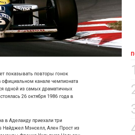
П
т показывать повторы гонок
а официальном канале чемпионата
ся одной из самых драматичных
остоялась 26 октября 1986 года в
на в Аделаиду приехали три
ms Найджел Мэнселл, Ален Прост из