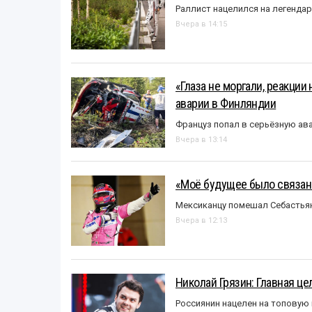
Раллист нацелился на легенда
Вчера в 14:15
«Глаза не моргали, реакции
аварии в Финляндии
Француз попал в серьёзную ав
Вчера в 13:14
«Моё будущее было связано
Мексиканцу помешал Себастья
Вчера в 12:13
Николай Грязин: Главная це
Россиянин нацелен на топовую