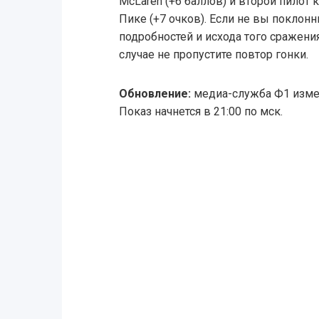
McLaren (+6 баллов) и второй пило
Пике (+7 очков). Если не вы поклонн
подробностей и исхода того сражения
случае не пропустите повтор гонки.
Обновление:
медиа-служба Ф1 измен
Показ начнется в 21:00 по мск.