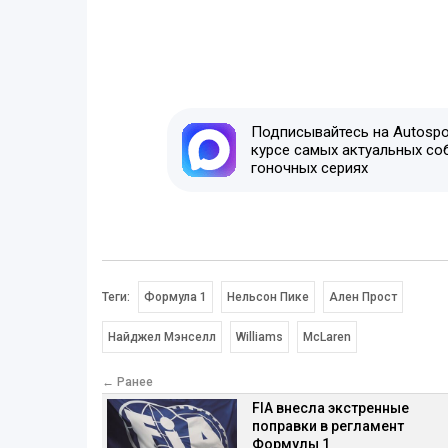
Подписывайтесь на Autospor
курсе самых актуальных со
гоночных сериях
Теги:
Формула 1
Нельсон Пике
Ален Прост
Найджел Мэнселл
Williams
McLaren
← Ранее
FIA внесла экстренные
поправки в регламент
Формулы 1