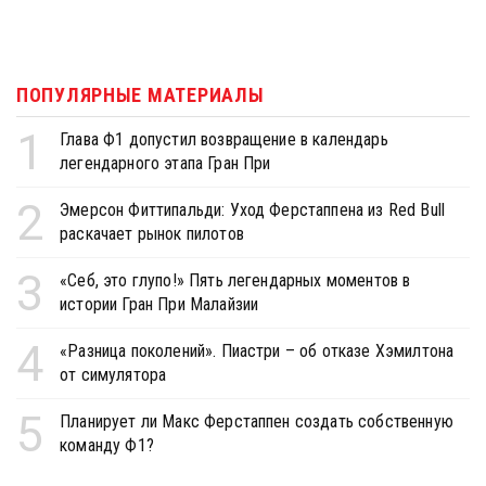
ПОПУЛЯРНЫЕ МАТЕРИАЛЫ
1
Глава Ф1 допустил возвращение в календарь
легендарного этапа Гран При
2
Эмерсон Фиттипальди: Уход Ферстаппена из Red Bull
раскачает рынок пилотов
3
«Себ, это глупо!» Пять легендарных моментов в
истории Гран При Малайзии
4
«Разница поколений». Пиастри – об отказе Хэмилтона
от симулятора
5
Планирует ли Макс Ферстаппен создать собственную
команду Ф1?