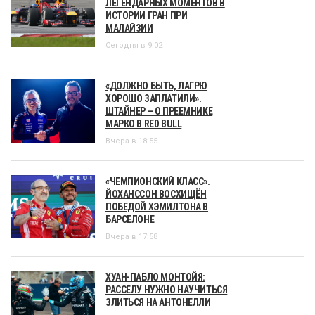
ЛЕГЕНДАРНЫХ МОМЕНТОВ В
ИСТОРИИ ГРАН ПРИ
МАЛАЙЗИИ
Сегодня в 9:02
«ДОЛЖНО БЫТЬ, ЛАГРЮ
ХОРОШО ЗАПЛАТИЛИ».
ШТАЙНЕР – О ПРЕЕМНИКЕ
МАРКО В RED BULL
Вчера в 18:55
«ЧЕМПИОНСКИЙ КЛАСС».
ЙОХАНССОН ВОСХИЩЁН
ПОБЕДОЙ ХЭМИЛТОНА В
БАРСЕЛОНЕ
Вчера в 17:58
ХУАН-ПАБЛО МОНТОЙЯ:
РАССЕЛУ НУЖНО НАУЧИТЬСЯ
ЗЛИТЬСЯ НА АНТОНЕЛЛИ