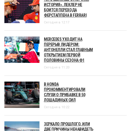
ИСТОРИЯ». ЛЕКЛЕР НЕ
БОИТСЯ ПЕРЕХОДА
ФЕРСТАППЕНА В FERRARI
Сегодня в 12:17
MERCEDES УХОДИТ НА
ПЕРЕРЫВ ЛИДЕРОМ:
АНТОНЕЛЛИ СТАЛ ГЛАВНЫМ
ОТКРЫТИЕМ ПЕРВОЙ
ПОЛОВИНЫ СЕЗОНА Ф1
Сегодня в 11:20
В HONDA
ПРОКОММЕНТИРОВАЛИ
СЛУХИ О ПРИБАВКЕ В 50
ЛОШАДИНЫХ СИЛ
Сегодня в 10:22
ЗЕРКАЛО ПРОШЛОГО, ИЛИ
ДВЕ ПРИЧИНЫ НЕНАВИДЕТЬ