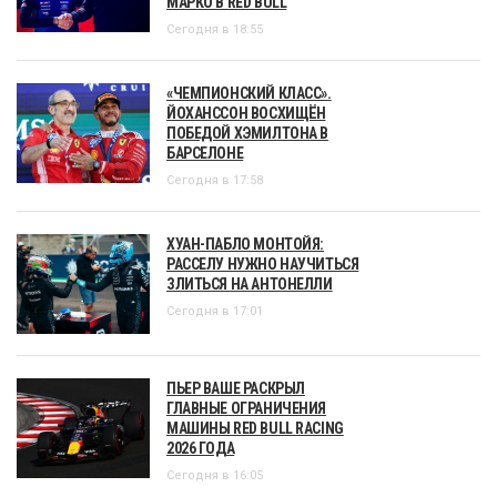
МАРКО В RED BULL
Сегодня в 18:55
«ЧЕМПИОНСКИЙ КЛАСС».
ЙОХАНССОН ВОСХИЩЁН
ПОБЕДОЙ ХЭМИЛТОНА В
БАРСЕЛОНЕ
Сегодня в 17:58
ХУАН-ПАБЛО МОНТОЙЯ:
РАССЕЛУ НУЖНО НАУЧИТЬСЯ
ЗЛИТЬСЯ НА АНТОНЕЛЛИ
Сегодня в 17:01
ПЬЕР ВАШЕ РАСКРЫЛ
ГЛАВНЫЕ ОГРАНИЧЕНИЯ
МАШИНЫ RED BULL RACING
2026 ГОДА
Сегодня в 16:05