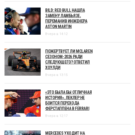
BILD: RED BULL НАШЛА
ЗАМЕНУ ЛАМБЬЯЗЕ,
ПЕРЕМАНИВ ИНЖЕНЕРА
ASTON MARTIN
Вчера в 14:12
ПОЖЕРТВУЕТ ЛИ MCLAREN
СЕЗОНОМ-2026 РАДИ
СЛЕДУЮЩЕГО? ОТВЕТИЛ
ХОУЛДИ
Вчера в 13:15
«ЭТО БЫЛА БЫ ОТЛИЧНАЯ
ИСТОРИЯ». ЛЕКЛЕР НЕ
БОИТСЯ ПЕРЕХОДА
ФЕРСТАППЕНА В FERRARI
Вчера в 12:17
MERCEDES УХОДИТ НА