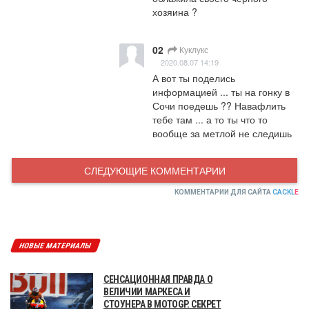
хозяина ?
02
Куклукс
2020.08.07 14:19
А вот ты поделись 
информацией ... ты на гонку в 
Сочи поедешь ?? Навафлить 
тебе там ... а то ты что то 
вообще за метлой не следишь
СЛЕДУЮЩИЕ КОММЕНТАРИИ
КОММЕНТАРИИ ДЛЯ САЙТА
CACKL
E
НОВЫЕ МАТЕРИАЛЫ
СЕНСАЦИОННАЯ ПРАВДА О
ВЕЛИЧИИ МАРКЕСА И
СТОУНЕРА В MOTOGP. СЕКРЕТ