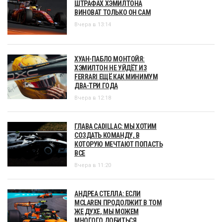
ШТРАФАХ ХЭМИЛТОНА
ВИНОВАТ ТОЛЬКО ОН САМ
Вчера в 13:14
ХУАН-ПАБЛО МОНТОЙЯ:
ХЭМИЛТОН НЕ УЙДЁТ ИЗ
FERRARI ЕЩЁ КАК МИНИМУМ
ДВА-ТРИ ГОДА
Вчера в 12:18
ГЛАВА CADILLAC: МЫ ХОТИМ
СОЗДАТЬ КОМАНДУ, В
КОТОРУЮ МЕЧТАЮТ ПОПАСТЬ
ВСЕ
Вчера в 11:20
АНДРЕА СТЕЛЛА: ЕСЛИ
MCLAREN ПРОДОЛЖИТ В ТОМ
ЖЕ ДУХЕ, МЫ МОЖЕМ
МНОГОГО ДОБИТЬСЯ