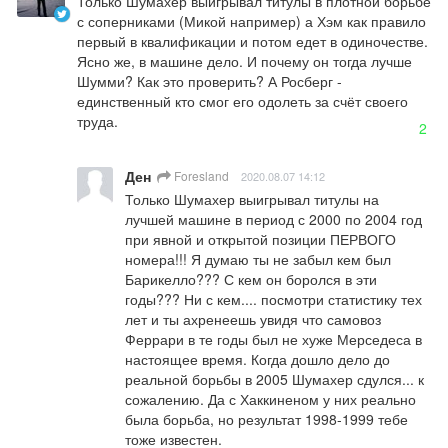
Только Шумахер выигрывал титулы в плотной борьбе 
с соперниками (Микой например) а Хэм как правило 
первый в квалификации и потом едет в одиночестве. 
Ясно же, в машине дело. И почему он тогда лучше 
Шумми? Как это проверить? А Росберг - 
единственный кто смог его одолеть за счёт своего 
труда.
2
Ден
Foresland
2020.08.07 14:12
Только Шумахер выигрывал титулы на 
лучшей машине в период с 2000 по 2004 год 
при явной и открытой позиции ПЕРВОГО 
номера!!! Я думаю ты не забыл кем был 
Барикелло??? С кем он боролся в эти 
годы??? Ни с кем.... посмотри статистику тех 
лет и ты ахренеешь увидя что самовоз 
Феррари в те годы был не хуже Мерседеса в 
настоящее время. Когда дошло дело до 
реальной борьбы в 2005 Шумахер сдулся... к 
сожалению. Да с Хаккиненом у них реально 
была борьба, но результат 1998-1999 тебе 
тоже известен.
