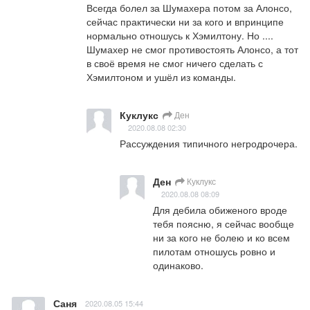
Всегда болел за Шумахера потом за Алонсо, 
сейчас практически ни за кого и впринципе 
нормально отношусь к Хэмилтону. Но .... 
Шумахер не смог противостоять Алонсо, а тот 
в своё время не смог ничего сделать с 
Хэмилтоном и ушёл из команды.
Куклукс
Ден
2020.08.08 02:30
Рассуждения типичного негродрочера.
Ден
Куклукс
2020.08.08 08:09
Для дебила обиженого вроде 
тебя поясню, я сейчас вообще 
ни за кого не болею и ко всем 
пилотам отношусь ровно и 
одинаково.
Саня
2020.08.05 15:44