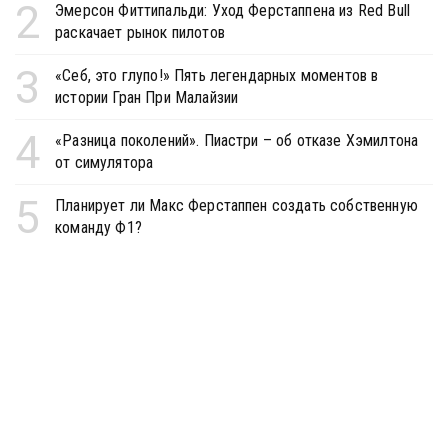
2
Эмерсон Фиттипальди: Уход Ферстаппена из Red Bull
раскачает рынок пилотов
3
«Себ, это глупо!» Пять легендарных моментов в
истории Гран При Малайзии
4
«Разница поколений». Пиастри – об отказе Хэмилтона
от симулятора
5
Планирует ли Макс Ферстаппен создать собственную
команду Ф1?