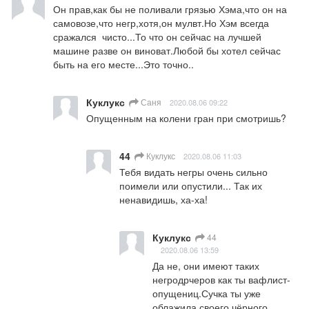
Он прав,как бы не поливали грязью Хэма,что он на 
самовозе,что негр,хотя,он мулвт.Но Хэм всегда 
сражался  чисто...То что он сейчас на лучшей 
машине разве он виноват.Любой бы хотел сейчас 
быть на его месте...Это точно..
Куклукс
Саня
2020.08.06 09:22
Опущенным на колени гран при смотришь?
44
Куклукс
2020.08.06 11:03
Тебя видать негры очень сильно 
поимели или опустили... Так их 
ненавидишь, ха-ха!
Куклукс
44
2020.08.06 13:59
Да не, они имеют таких 
негродрчеров как ты вафлист-
опущениц.Сучка ты уже 
облажила своего чёрного 