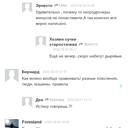
Эрнесто
Нико
2020.08.06 04:45
Удивительно , почему то негродрочеры 
минусов не понаставили.А так конечно все 
верно написано.
Хозяин сучки
старостачева
Эрнесто
2020.08.06 09:17
Ещё не вечер, скоро набегут дырявые.
Бернард
2020.08.05 21:57
Как можно вообще сравнивать! разные поколения, 
люди, машины, правила
3
Ден
Бернард
2020.08.07 14:14
Истину говоришь !!!
Foresland
2020.08.05 18:50