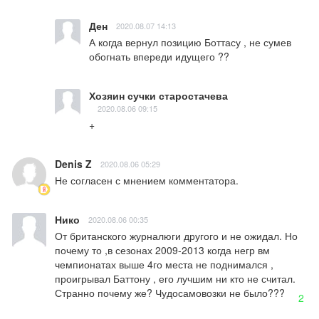
Ден
2020.08.07 14:13
А когда вернул позицию Боттасу , не сумев 
обогнать впереди идущего ??
Хозяин сучки старостачева
2020.08.06 09:15
+
Denis Z
2020.08.06 05:29
Не согласен с мнением комментатора.
Нико
2020.08.06 00:35
От британского журналюги другого и не ожидал. Но 
почему то ,в сезонах 2009-2013 когда негр вм 
чемпионатах выше 4го места не поднимался , 
проигрывал Баттону , его лучшим ни кто не считал. 
Странно почему же? Чудосамовозки не было???
2