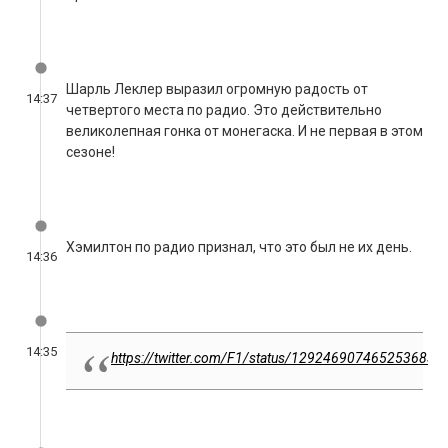
Шарль Леклер выразил огромную радость от
14:37
четвертого места по радио. Это действительно
великолепная гонка от монегаска. И не первая в этом
сезоне!
Хэмилтон по радио признал, что это был не их день.
14:36
14:35
https://twitter.com/F1/status/1292469074652536838