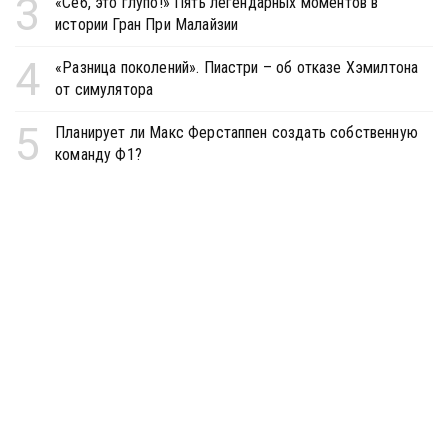
3
«Себ, это глупо!» Пять легендарных моментов в
истории Гран При Малайзии
4
«Разница поколений». Пиастри – об отказе Хэмилтона
от симулятора
5
Планирует ли Макс Ферстаппен создать собственную
команду Ф1?