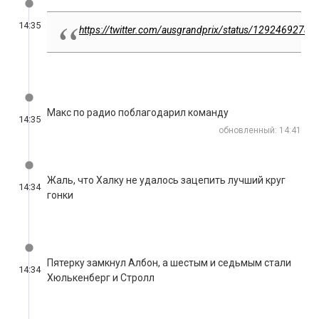
14:35
https://twitter.com/ausgrandprix/status/1292469278
Макс по радио поблагодарил команду
14:35
обновленный: 14:41
Жаль, что Халку не удалось зацепить лучший круг
14:34
гонки
Пятерку замкнул Албон, а шестым и седьмым стали
14:34
Хюлькенберг и Стролл