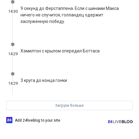
9 секунд до Ферстаппена. Если с шинами Макса
14:30
ничего не случится, голландец одержит
заслуженную победу.
Хэмилтон с крылом опередил Боттаса
14:29
3 круга до конца гонки
14:29
Загрузи больше
Add 24liveblog to your site