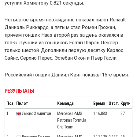
уступил Хэмилтону 0,821 секунды.
Четвертое время неожиданно показал пилот Renault
Даниэль Риккардо, а пятым стал Ромен Грожан,
причем гонщик Haas второй раз за день оказался в
топ-5. Лучший из гонщиков Ferrari Шарль Леклер
только шестой. Дополнили первую десятку Карлос
Сайнс, Серхио Перес, Эстебан Окон и Пьер Гасли.
Российский гонщик Даниил Квят показал 15-е время.
РЕЗУЛЬТАТЫ
Поз.
Пилот
Команда
Время
Отст.
Круги
1.
Льюис Хэмилтон
Mercedes-AMG
1.16,883
37
Petronas Formula
One Team
2.
Валттери Боттас
Mercedes-AMG
1.17,170
0,287
38