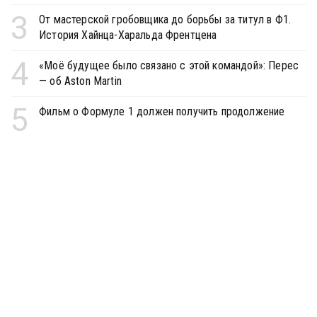
3
От мастерской гробовщика до борьбы за титул в Ф1.
История Хайнца-Харальда Френтцена
4
«Моё будущее было связано с этой командой»: Перес
— об Aston Martin
5
Фильм о Формуле 1 должен получить продолжение