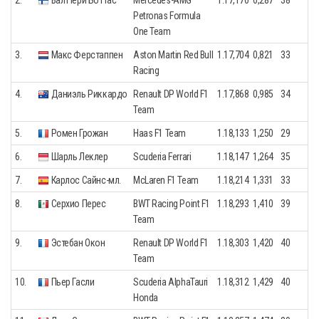
Petronas Formula
One Team
3.
Макс Ферстаппен
Aston Martin Red Bull
1.17,704
0,821
33
Racing
4.
Даниэль Риккардо
Renault DP World F1
1.17,868
0,985
34
Team
5.
Ромен Грожан
Haas F1 Team
1.18,133
1,250
29
6.
Шарль Леклер
Scuderia Ferrari
1.18,147
1,264
35
7.
Карлос Сайнс-мл.
McLaren F1 Team
1.18,214
1,331
33
8.
Серхио Перес
BWT Racing Point F1
1.18,293
1,410
39
Team
9.
Эстебан Окон
Renault DP World F1
1.18,303
1,420
40
Team
10.
Пьер Гасли
Scuderia AlphaTauri
1.18,312
1,429
40
Honda