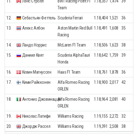
11.
Лэнс Стролл
BWT Racing Point F1
1.18,357
1,474
39
Team
12.
Себастьян Феттель
Scuderia Ferrari
1.18,404
1,521
36
13.
Алекс Албон
Aston Martin Red Bull
1.18,491
1,608
35
Racing
14.
Ландо Норрис
McLaren F1 Team
1.18,506
1,623
38
15.
Даниил Квят
Scuderia AlphaTauri
1.18,642
1,759
39
Honda
16.
Кевин Магнуссен
Haas F1 Team
1.18,761
1,878
36
17.
Кими Райкконен
Alfa Romeo Racing
1.18,900
2,017
42
ORLEN
18.
Антонио Джовинацци
Alfa Romeo Racing
1.18,964
2,081
40
ORLEN
19.
Николас Латифи
Williams Racing
1.19,155
2,272
32
20.
Джордж Рассел
Williams Racing
1.19,391
2,508
38