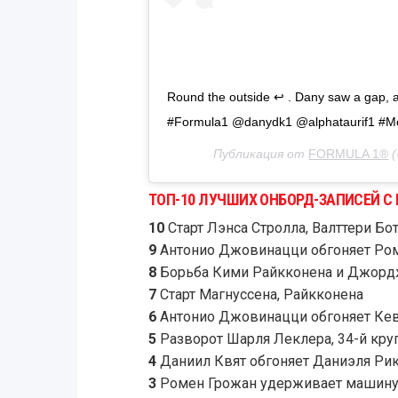
Round the outside ↩️ . Dany saw a gap, an
#Formula1 @danydk1 @alphataurif1 #Mo
Публикация от
FORMULA 1®
(
ТОП-10 ЛУЧШИХ ОНБОРД-ЗАПИСЕЙ С 
10
Старт Лэнса Стролла, Валттери Бо
9
Антонио Джовинацци обгоняет Ром
8
Борьба Кими Райкконена и Джордж
7
Старт Магнуссена, Райкконена
6
Антонио Джовинацци обгоняет Кеви
5
Разворот Шарля Леклера, 34-й кру
4
Даниил Квят обгоняет Даниэля Рикк
3
Ромен Грожан удерживает машину о