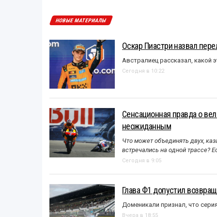
НОВЫЕ МАТЕРИАЛЫ
Оскар Пиастри назвал пер
Австралиец рассказал, какой э
Сегодня в 10:22
Сенсационная правда о вел
неожиданным
Что может объединять двух, каз
встречались на одной трассе? 
Сегодня в 9:05
Глава Ф1 допустил возвращ
Доменикали признал, что сери
Вчера в 18:55