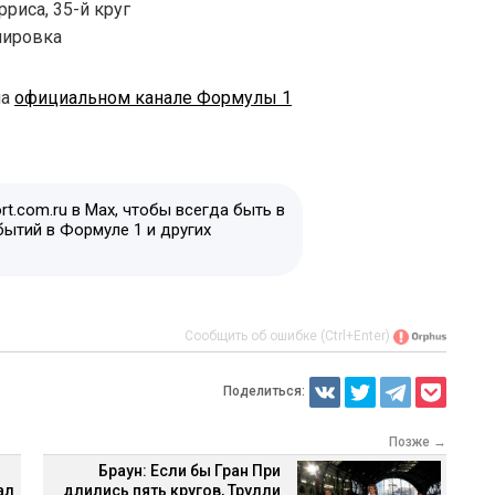
риса, 35-й круг
нировка
на
официальном канале Формулы 1
t.com.ru в Max, чтобы всегда быть в
бытий в Формуле 1 и других
Сообщить об ошибке (Ctrl+Enter)
Поделиться:
Позже →
Браун: Если бы Гран При
ал
длились пять кругов, Трулли