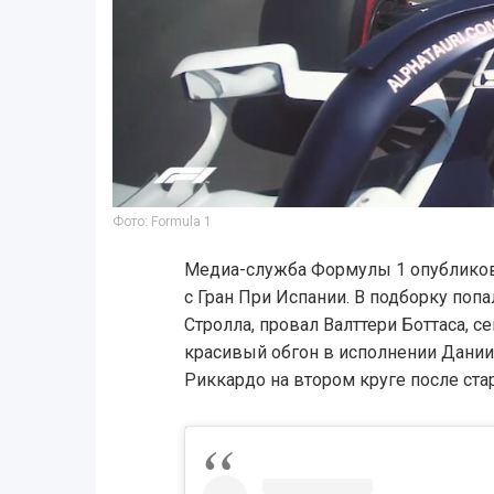
Фото: Formula 1
Медиа-служба Формулы 1 опубликов
с Гран При Испании. В подборку поп
Стролла, провал Валттери Боттаса, с
красивый обгон в исполнении Дании
Риккардо на втором круге после стар