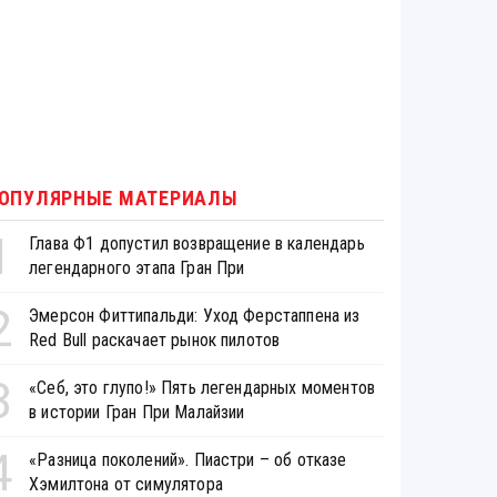
ОПУЛЯРНЫЕ МАТЕРИАЛЫ
1
Глава Ф1 допустил возвращение в календарь
легендарного этапа Гран При
2
Эмерсон Фиттипальди: Уход Ферстаппена из
Red Bull раскачает рынок пилотов
3
«Себ, это глупо!» Пять легендарных моментов
в истории Гран При Малайзии
4
«Разница поколений». Пиастри – об отказе
Хэмилтона от симулятора