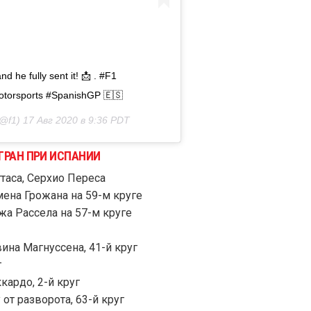
d he fully sent it! 📩 . #F1
torsports #SpanishGP 🇪🇸
@f1)
17 Авг 2020 в 9:36 PDT
ГРАН ПРИ ИСПАНИИ
ттаса, Серхио Переса
ена Грожана на 59-м круге
а Рассела на 57-м круге
на Магнуссена, 41-й круг
г
ардо, 2-й круг
т разворота, 63-й круг