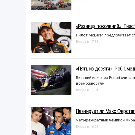
«Разница поколений». Пиас
Пилот McLaren предпочитает ст
Вчера в 17:58
«Пять из десяти». Роб Смед
Бывший инженер Ferrari считае
возможностям.
Вчера в 17:01
Планирует ли Макс Ферста
Четырёхкратный чемпион мира 
Вчера в 16:05