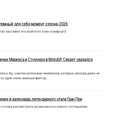
еломный для себя момент сезона-2026
тап заставил его выйти из зоны комфорта
ичии Маркеса и Стоунера в MotoGP. Секрет оказался
алось бы, совсем непохожих чемпионов, которые никогда даже не
Есть один очень важный фактор…
ение в календарь легендарного этапа Гран При
я готова рассмотреть возможность нового соглашения