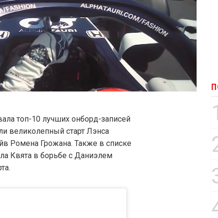
П
ала топ-10 лучших онборд-записей
али великолепный старт Лэнса
ейв Ромена Грожана. Также в списке
ла Квята в борьбе с Даниэлем
та.