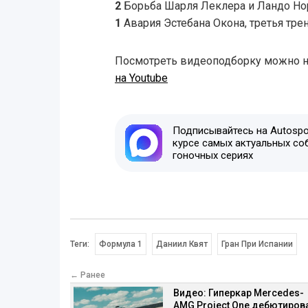
2
Борьба Шарля Леклера и Ландо Нор
1
Авария Эстебана Окона, третья тре
Посмотреть видеоподборку можно 
на Youtube
Подписывайтесь на Autospor
курсе самых актуальных со
гоночных сериях
Теги:
Формула 1
Даниил Квят
Гран При Испании
← Ранее
Видео: Гиперкар Mercedes-
AMG Project One дебютиров