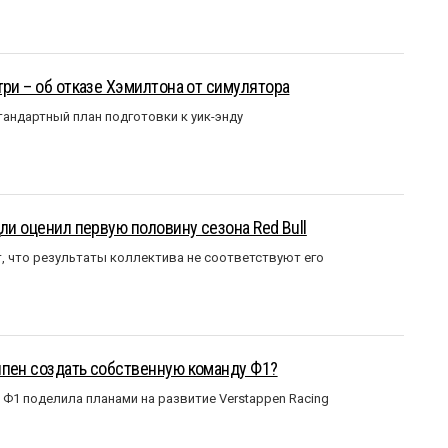
три – об отказе Хэмилтона от симулятора
андартный план подготовки к уик-энду
ли оценил первую половину сезона Red Bull
т, что результаты коллектива не соответствуют его
ппен создать собственную команду Ф1?
Ф1 поделила планами на развитие Verstappen Racing