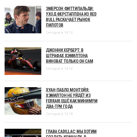
ЭМЕРСОН ФИТТИПАЛЬДИ:
УХОД ФЕРСТАППЕНА ИЗ RED
BULL РАСКАЧАЕТ РЫНОК
ПИЛОТОВ
Сегодня в 14:12
ДЖОННИ ХЕРБЕРТ: В
ШТРАФАХ ХЭМИЛТОНА
ВИНОВАТ ТОЛЬКО ОН САМ
Сегодня в 13:14
ХУАН-ПАБЛО МОНТОЙЯ:
ХЭМИЛТОН НЕ УЙДЁТ ИЗ
FERRARI ЕЩЁ КАК МИНИМУМ
ДВА-ТРИ ГОДА
Сегодня в 12:18
ГЛАВА CADILLAC: МЫ ХОТИМ
СОЗДАТЬ КОМАНДУ, В