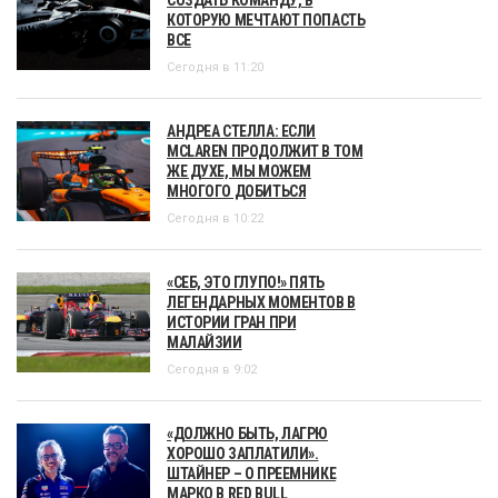
КОТОРУЮ МЕЧТАЮТ ПОПАСТЬ
ВСЕ
Сегодня в 11:20
АНДРЕА СТЕЛЛА: ЕСЛИ
MCLAREN ПРОДОЛЖИТ В ТОМ
ЖЕ ДУХЕ, МЫ МОЖЕМ
МНОГОГО ДОБИТЬСЯ
Сегодня в 10:22
«СЕБ, ЭТО ГЛУПО!» ПЯТЬ
ЛЕГЕНДАРНЫХ МОМЕНТОВ В
ИСТОРИИ ГРАН ПРИ
МАЛАЙЗИИ
Сегодня в 9:02
«ДОЛЖНО БЫТЬ, ЛАГРЮ
ХОРОШО ЗАПЛАТИЛИ».
ШТАЙНЕР – О ПРЕЕМНИКЕ
МАРКО В RED BULL