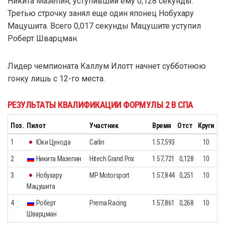
Никита Мазепин, уступивший ему 0,128 секунды.
Третью строчку занял еще один японец Нобухару
Мацушита. Всего 0,017 секунды Мацушите уступил
Роберт Шварцман.
Лидер чемпионата Каллум Илотт начнет субботнюю
гонку лишь с 12-го места.
РЕЗУЛЬТАТЫ КВАЛИФИКАЦИИ ФОРМУЛЫ 2 В СПА
Поз.
Пилот
Участник
Время
Отст
Круги
1
Юки Цунода
Carlin
1.57,593
10
2
Никита Мазепин
Hitech Grand Prix
1.57,721
0,128
10
3
Нобухару
MP Motorsport
1.57,844
0,251
10
Мацушита
4
Роберт
Prema Racing
1.57,861
0,268
10
Шварцман