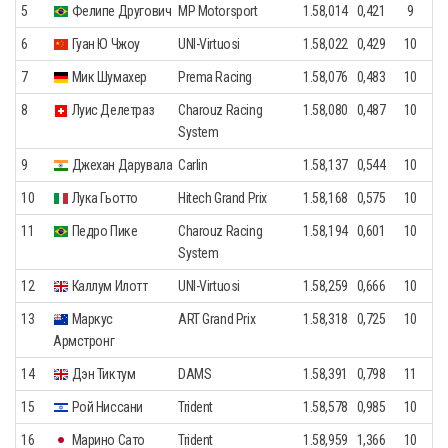
5
Фелипе Другович
MP Motorsport
1.58,014
0,421
9
6
Гуан Ю Чжоу
UNI-Virtuosi
1.58,022
0,429
10
7
Мик Шумахер
Prema Racing
1.58,076
0,483
10
8
Луис Делетраз
Charouz Racing
1.58,080
0,487
10
System
9
Джехан Дарувала
Carlin
1.58,137
0,544
10
10
Лука Гьотто
Hitech Grand Prix
1.58,168
0,575
10
11
Педро Пике
Charouz Racing
1.58,194
0,601
10
System
12
Каллум Илотт
UNI-Virtuosi
1.58,259
0,666
10
13
Маркус
ART Grand Prix
1.58,318
0,725
10
Армстронг
14
Дэн Тиктум
DAMS
1.58,391
0,798
11
15
Рой Ниссани
Trident
1.58,578
0,985
10
16
Марино Сато
Trident
1.58,959
1,366
10