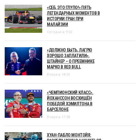
«СЕБ, ЭТО ГЛУПО!» ПЯТЬ
ЛЕГЕНДАРНЫХ МОМЕНТОВ В
ИСТОРИИ ГРАН ПРИ
МАЛАЙЗИИ
Сегодня в 9:02
«ДОЛЖНО БЫТЬ, ЛАГРЮ
ХОРОШО ЗАПЛАТИЛИ».
ШТАЙНЕР – О ПРЕЕМНИКЕ
МАРКО В RED BULL
Вчера в 18:55
«ЧЕМПИОНСКИЙ КЛАСС».
ЙОХАНССОН ВОСХИЩЁН
ПОБЕДОЙ ХЭМИЛТОНА В
БАРСЕЛОНЕ
Вчера в 17:58
ХУАН-ПАБЛО МОНТОЙЯ: