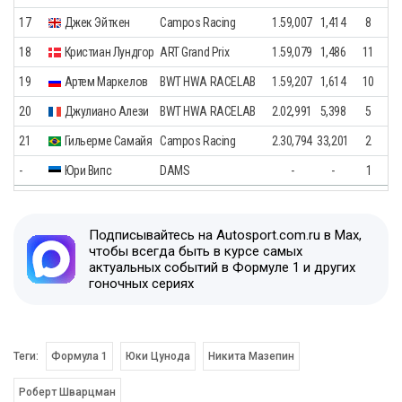
17
Джек Эйткен
Campos Racing
1.59,007
1,414
8
18
Кристиан Лундгор
ART Grand Prix
1.59,079
1,486
11
19
Артем Маркелов
BWT HWA RACELAB
1.59,207
1,614
10
20
Джулиано Алези
BWT HWA RACELAB
2.02,991
5,398
5
21
Гильерме Самайя
Campos Racing
2.30,794
33,201
2
-
Юри Випс
DAMS
-
-
1
Подписывайтесь на Autosport.com.ru в Max,
чтобы всегда быть в курсе самых
актуальных событий в Формуле 1 и других
гоночных сериях
Теги:
Формула 1
Юки Цунода
Никита Мазепин
Роберт Шварцман