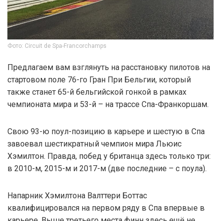
Фото: Circuit de Spa-Francorchamps
Предлагаем вам взглянуть на расстановку пилотов на
стартовом поле 76-го Гран При Бельгии, который
также станет 65-й бельгийской гонкой в рамках
чемпионата мира и 53-й – на трассе Спа-Франкоршам.
Свою 93-ю поул-позицию в карьере и шестую в Спа
завоевал шестикратный чемпион мира Льюис
Хэмилтон. Правда, побед у британца здесь только три:
в 2010-м, 2015-м и 2017-м (две последние – с поула).
Напарник Хэмилтона Валттери Боттас
квалифицировался на первом ряду в Спа впервые в
карьере. Выше третьего места финн здесь ещё не