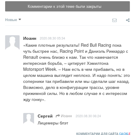
Комментарии к этой теме были закрыты
Новые
Иоанн
2020.08.30 05:34
«Какие плотные результаты! Red Bull Racing пока 
чуть быстрее нас, Racing Point и Даниэль Риккардо с 
Renault очень близко к нам. Так что намечается 
интересная борьба, – цитирует Хэмилтона 
Motorsport Week. – Нам есть в чем прибавить, но в 
целом машина выглядит неплохо. И надо понять: это 
соперники так прибавили или мы сделали шаг назад. 
Возможно, дело в конфигурации трассы, уровне 
прижимной силы. Но в любом случае я с интересом 
жду гонку».
Сергей
Иоанн
2020.08.30 06:24
Лицемеры блэт
КОММЕНТАРИИ ДЛЯ САЙТА
CACKL
E