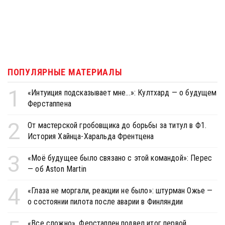
ПОПУЛЯРНЫЕ МАТЕРИАЛЫ
1
«Интуиция подсказывает мне...»: Култхард — о будущем
Ферстаппена
2
От мастерской гробовщика до борьбы за титул в Ф1.
История Хайнца-Харальда Френтцена
3
«Моё будущее было связано с этой командой»: Перес
— об Aston Martin
4
«Глаза не моргали, реакции не было»: штурман Ожье —
о состоянии пилота после аварии в Финляндии
«Все сложно». Ферстаппен подвел итог первой