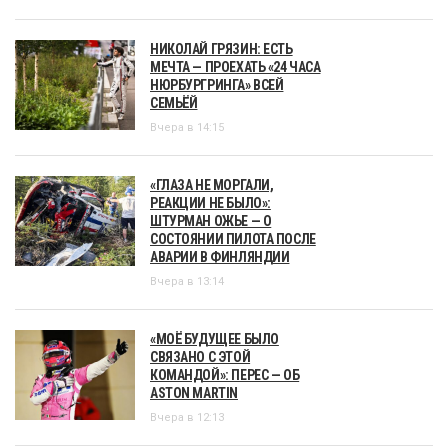
НИКОЛАЙ ГРЯЗИН: ЕСТЬ
МЕЧТА — ПРОЕХАТЬ «24 ЧАСА
НЮРБУРГРИНГА» ВСЕЙ
СЕМЬЁЙ
Вчера в 14:15
«ГЛАЗА НЕ МОРГАЛИ,
РЕАКЦИИ НЕ БЫЛО»:
ШТУРМАН ОЖЬЕ — О
СОСТОЯНИИ ПИЛОТА ПОСЛЕ
АВАРИИ В ФИНЛЯНДИИ
Вчера в 13:14
«МОЁ БУДУЩЕЕ БЫЛО
СВЯЗАНО С ЭТОЙ
КОМАНДОЙ»: ПЕРЕС — ОБ
ASTON MARTIN
Вчера в 12:13