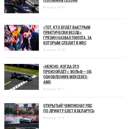
ПОЛОВИНЫ СЕЗОНА
Вчера в 18:15
«ТОТ, КТО БУДЕТ БЫСТРЫМ
ПРАКТИЧЕСКИ ВЕЗДЕ»:
ГРЯЗИН НАЗВАЛ ПИЛОТА, ЗА
КОТОРЫМ СЛЕДИТ В WRC
Вчера в 17:18
«НЕЯСНО, КОГДА ЭТО
ПРОИЗОЙДЁТ»: ВОЛЬФ — ОБ
ОБНОВЛЕНИЯХ MERCEDES-
AMG
Вчера в 16:17
ОТКРЫТЫЙ ЧЕМПИОНАТ РДС
ПО ДРИФТУ ЕДЕТ В БЕЛАРУСЬ
Вчера в 15:16