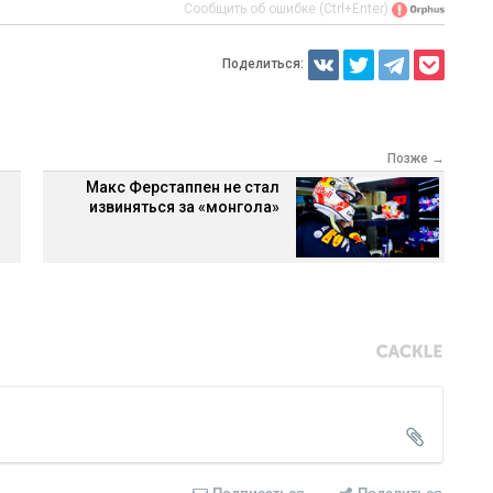
Сообщить об ошибке (Ctrl+Enter)
Поделиться:
Позже →
Макс Ферстаппен не стал
извиняться за «монгола»
Подписаться
Поделиться