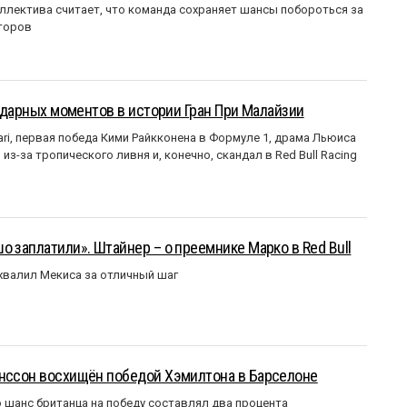
ллектива считает, что команда сохраняет шансы побороться за
торов
ендарных моментов в истории Гран При Малайзии
ri, первая победа Кими Райкконена в Формуле 1, драма Льюиса
з-за тропического ливня и, конечно, скандал в Red Bull Racing
о заплатили». Штайнер – о преемнике Марко в Red Bull
валил Мекиса за отличный шаг
анссон восхищён победой Хэмилтона в Барселоне
 шанс британца на победу составлял два процента