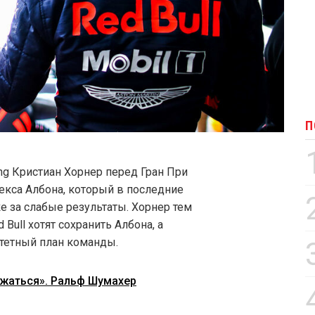
П
ng Кристиан Хорнер перед Гран При
екса Албона, который в последние
е за слабые результаты. Хорнер тем
 Bull хотят сохранить Албона, а
итетный план команды.
жаться». Ральф Шумахер