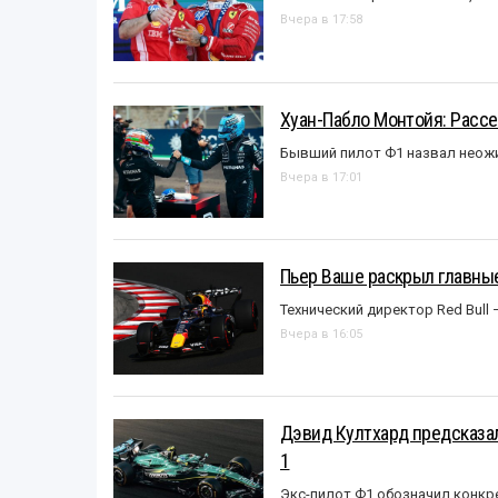
Вчера в 17:58
Хуан-Пабло Монтойя: Рассе
Бывший пилот Ф1 назвал неожи
Вчера в 17:01
Пьер Ваше раскрыл главные
Технический директор Red Bull 
Вчера в 16:05
Дэвид Култхард предсказал
1
Экс-пилот Ф1 обозначил конкр