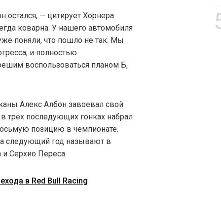
он остался, — цитирует Хорнера
егда коварна. У нашего автомобиля
уже поняли, что пошло не так. Мы
огресса, и полностью
 решим воспользоваться планом Б,
сканы Алекс Албон завоевал свой
 в трёх последующих гонках набрал
 восьмую позицию в чемпионате.
на следующий год называют в
и Серхио Переса.
хода в Red Bull Racing