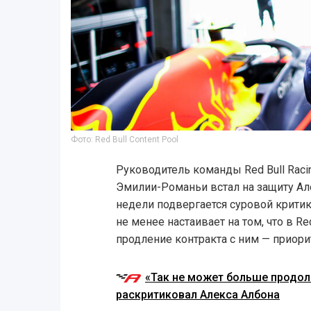
Фото: Red Bull Content Pool
Руководитель команды Red Bull Raci
Эмилии-Романьи встал на защиту Ал
недели подвергается суровой критик
не менее настаивает на том, что в Red
продление контракта с ним — приор
«Так не может больше продол
раскритиковал Алекса Албона