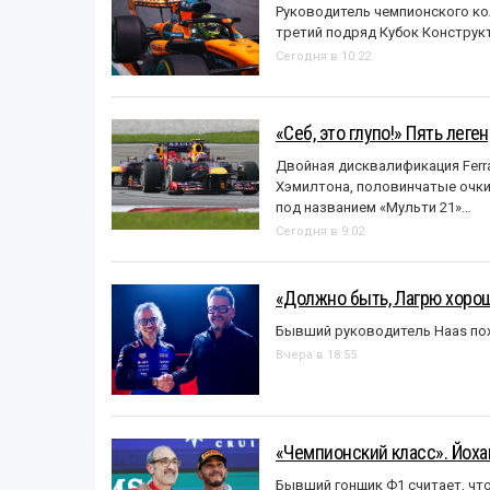
Руководитель чемпионского ко
третий подряд Кубок Конструк
Сегодня в 10:22
«Себ, это глупо!» Пять лег
Двойная дисквалификация Ferra
Хэмилтона, половинчатые очки и
под названием «Mульти 21»…
Сегодня в 9:02
«Должно быть, Лагрю хорош
Бывший руководитель Haas пох
Вчера в 18:55
«Чемпионский класс». Йох
Бывший гонщик Ф1 считает, что