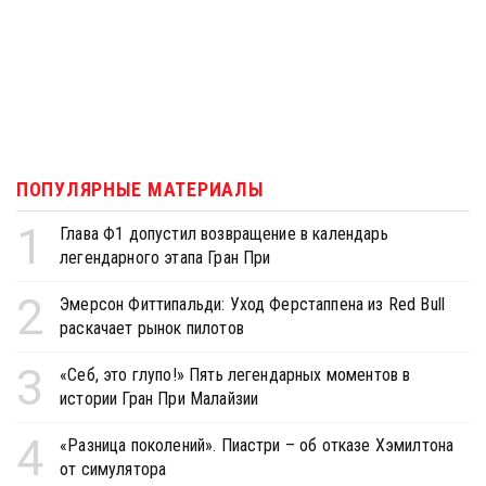
ПОПУЛЯРНЫЕ МАТЕРИАЛЫ
1
Глава Ф1 допустил возвращение в календарь
легендарного этапа Гран При
2
Эмерсон Фиттипальди: Уход Ферстаппена из Red Bull
раскачает рынок пилотов
3
«Себ, это глупо!» Пять легендарных моментов в
истории Гран При Малайзии
4
«Разница поколений». Пиастри – об отказе Хэмилтона
от симулятора