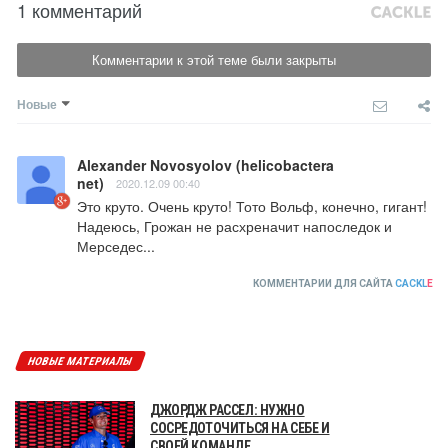
1 комментарий
Комментарии к этой теме были закрыты
Новые
Alexander Novosyolov (helicobactera
net)
2020.12.09 00:40
Это круто. Очень круто! Тото Вольф, конечно, гигант!

Надеюсь, Грожан не расхреначит напоследок и 
Мерседес...
КОММЕНТАРИИ ДЛЯ САЙТА
CACKL
E
НОВЫЕ МАТЕРИАЛЫ
ДЖОРДЖ РАССЕЛ: НУЖНО
СОСРЕДОТОЧИТЬСЯ НА СЕБЕ И
СВОЕЙ КОМАНДЕ