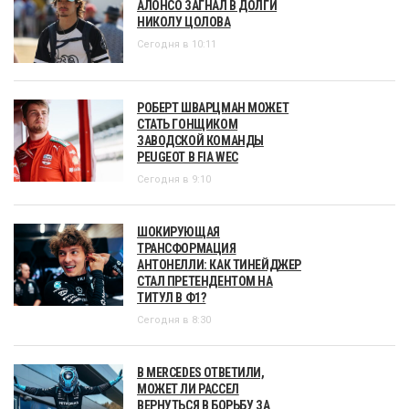
АЛОНСО ЗАГНАЛ В ДОЛГИ
НИКОЛУ ЦОЛОВА
Сегодня в 10:11
РОБЕРТ ШВАРЦМАН МОЖЕТ
СТАТЬ ГОНЩИКОМ
ЗАВОДСКОЙ КОМАНДЫ
PEUGEOT В FIA WEC
Сегодня в 9:10
ШОКИРУЮЩАЯ
ТРАНСФОРМАЦИЯ
АНТОНЕЛЛИ: КАК ТИНЕЙДЖЕР
СТАЛ ПРЕТЕНДЕНТОМ НА
ТИТУЛ В Ф1?
Сегодня в 8:30
В MERCEDES ОТВЕТИЛИ,
МОЖЕТ ЛИ РАССЕЛ
ВЕРНУТЬСЯ В БОРЬБУ ЗА