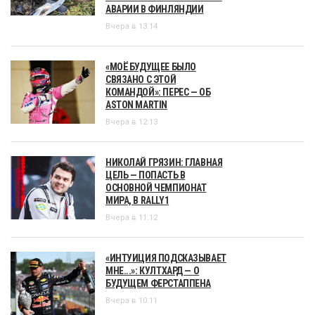
АВАРИИ В ФИНЛЯНДИИ
Вчера в 13:14
«МОЁ БУДУЩЕЕ БЫЛО
СВЯЗАНО С ЭТОЙ
КОМАНДОЙ»: ПЕРЕС — ОБ
ASTON MARTIN
Вчера в 12:13
НИКОЛАЙ ГРЯЗИН: ГЛАВНАЯ
ЦЕЛЬ — ПОПАСТЬ В
ОСНОВНОЙ ЧЕМПИОНАТ
МИРА, В RALLY1
Вчера в 11:12
«ИНТУИЦИЯ ПОДСКАЗЫВАЕТ
МНЕ...»: КУЛТХАРД — О
БУДУЩЕМ ФЕРСТАППЕНА
Вчера в 10:11