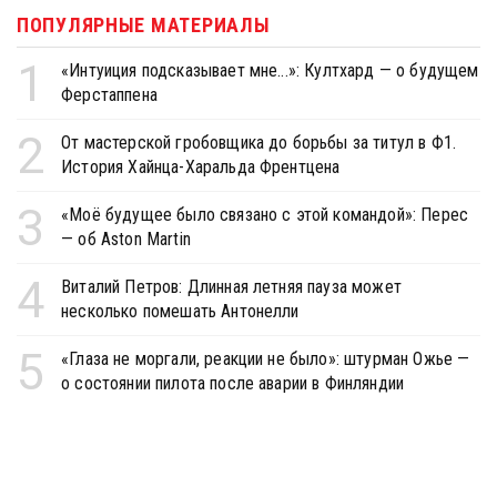
ПОПУЛЯРНЫЕ МАТЕРИАЛЫ
1
«Интуиция подсказывает мне...»: Култхард — о будущем
Ферстаппена
2
От мастерской гробовщика до борьбы за титул в Ф1.
История Хайнца-Харальда Френтцена
3
«Моё будущее было связано с этой командой»: Перес
— об Aston Martin
4
Виталий Петров: Длинная летняя пауза может
несколько помешать Антонелли
5
«Глаза не моргали, реакции не было»: штурман Ожье —
о состоянии пилота после аварии в Финляндии