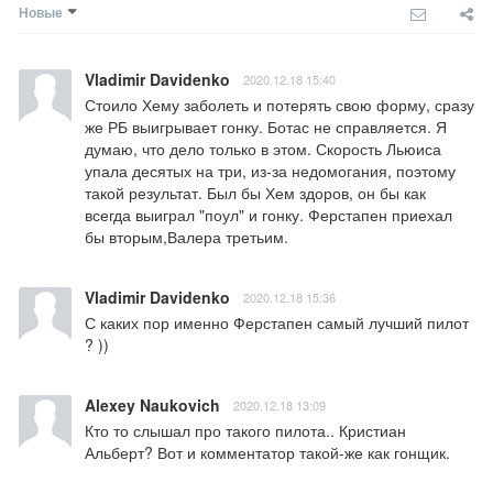
Новые
Vladimir Davidenko
2020.12.18 15:40
Стоило Хему заболеть и потерять свою форму, сразу 
же РБ выигрывает гонку. Ботас не справляется. Я 
думаю, что дело только в этом. Скорость Льюиса 
упала десятых на три, из-за недомогания, поэтому 
такой результат. Был бы Хем здоров, он бы как 
всегда выиграл "поул" и гонку. Ферстапен приехал 
бы вторым,Валера третьим.
Vladimir Davidenko
2020.12.18 15:36
С каких пор именно Ферстапен самый лучший пилот 
? ))
Alexey Naukovich
2020.12.18 13:09
Кто то слышал про такого пилота.. Кристиан 
Альберт? Вот и комментатор такой-же как гонщик.