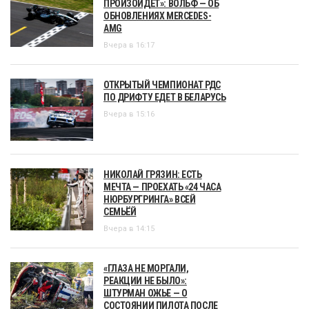
ПРОИЗОЙДЁТ»: ВОЛЬФ — ОБ
ОБНОВЛЕНИЯХ MERCEDES-
AMG
Вчера в 16:17
ОТКРЫТЫЙ ЧЕМПИОНАТ РДС
ПО ДРИФТУ ЕДЕТ В БЕЛАРУСЬ
Вчера в 15:16
НИКОЛАЙ ГРЯЗИН: ЕСТЬ
МЕЧТА — ПРОЕХАТЬ «24 ЧАСА
НЮРБУРГРИНГА» ВСЕЙ
СЕМЬЁЙ
Вчера в 14:15
«ГЛАЗА НЕ МОРГАЛИ,
РЕАКЦИИ НЕ БЫЛО»:
ШТУРМАН ОЖЬЕ — О
СОСТОЯНИИ ПИЛОТА ПОСЛЕ