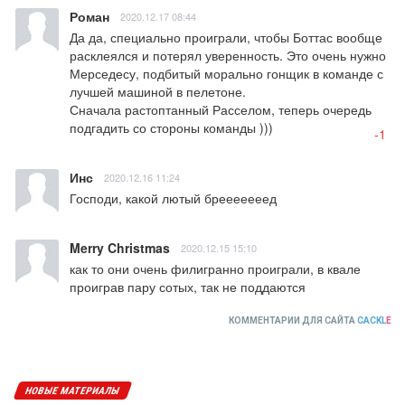
Роман
2020.12.17 08:44
Да да, специально проиграли, чтобы Боттас вообще 
расклеялся и потерял уверенность. Это очень нужно 
Мерседесу, подбитый морально гонщик в команде с 
лучшей машиной в пелетоне.

Сначала растоптанный Расселом, теперь очередь 
подгадить со стороны команды )))
-1
Инс
2020.12.16 11:24
Господи, какой лютый брееееееед
Merry Christmas
2020.12.15 15:10
как то они очень филигранно проиграли, в квале 
проиграв пару сотых, так не поддаются
КОММЕНТАРИИ ДЛЯ САЙТА
CACKL
E
НОВЫЕ МАТЕРИАЛЫ